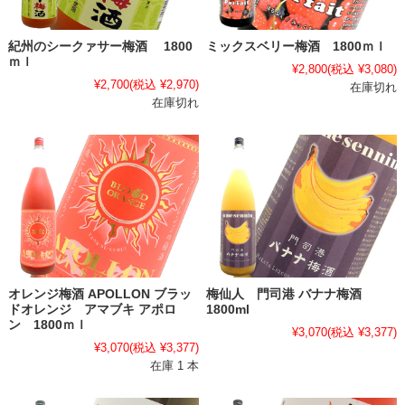
紀州のシークァサー梅酒 1800
ミックスベリー梅酒 1800ｍｌ
ｍｌ
¥2,800
(税込 ¥3,080)
¥2,700
(税込 ¥2,970)
在庫切れ
在庫切れ
オレンジ梅酒 APOLLON ブラッ
梅仙人 門司港 バナナ梅酒
ドオレンジ アマブキ アポロ
1800ml
ン 1800ｍｌ
¥3,070
(税込 ¥3,377)
¥3,070
(税込 ¥3,377)
在庫 1 本