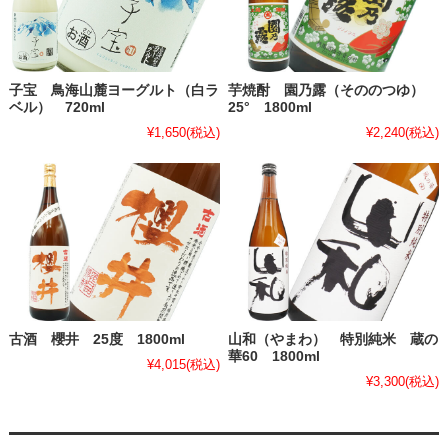
子宝 鳥海山麓ヨーグルト（白ラ
芋焼酎 園乃露（そののつゆ）
ベル） 720ml
25° 1800ml
¥1,650
(税込)
¥2,240
(税込)
古酒 櫻井 25度 1800ml
山和（やまわ） 特別純米 蔵の
華60 1800ml
¥4,015
(税込)
¥3,300
(税込)