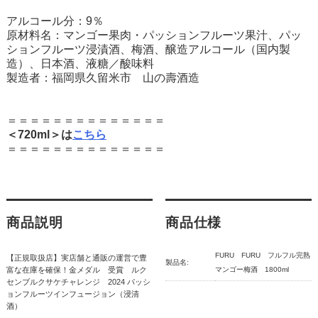
アルコール分：9％
原材料名：マンゴー果肉・パッションフルーツ果汁、パッ
ションフルーツ浸漬酒、梅酒、醸造アルコール（国内製
造）、日本酒、液糖／酸味料
製造者：福岡県久留米市 山の壽酒造
＝＝＝＝＝＝＝＝＝＝＝＝＝＝
＜720ml＞は
こちら
＝＝＝＝＝＝＝＝＝＝＝＝＝＝
商品説明
商品仕様
FURU FURU フルフル完熟
【正規取扱店】実店舗と通販の運営で豊
製品名:
富な在庫を確保！金メダル 受賞 ルク
マンゴー梅酒 1800ml
センブルクサケチャレンジ 2024 パッシ
ョンフルーツインフュージョン（浸清
酒）