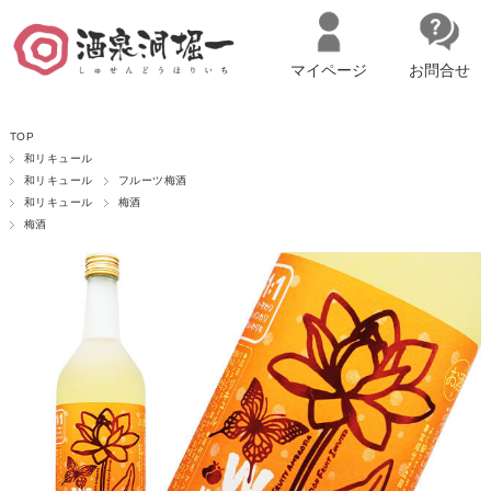
マイページ
お問合せ
__ITM_CNT__
名古屋市西区の「造り手の想いを伝える」日本酒・ワインセレクトショ
TOP
ップ
マイページへログイン
カートをみる
和リキュール
和リキュール
フルーツ梅酒
和リキュール
梅酒
梅酒