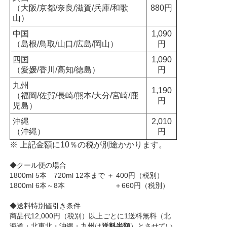
（大阪/京都/奈良/滋賀/兵庫/和歌
880円
山）
中国
1,090
（島根/鳥取/山口/広島/岡山）
円
四国
1,090
（愛媛/香川/高知/徳島）
円
九州
1,190
（福岡/佐賀/長崎/熊本/大分/宮崎/鹿
円
児島）
沖縄
2,010
（沖縄）
円
※ 上記金額に10％の税が別途かかります。
◆クール便の場合
1800ml 5本 720ml 12本まで ＋ 400円（税別）
1800ml 6本～8本 ＋660円（税別）
◆送料特別値引き条件
商品代12,000円（税別）以上ごとに1送料無料（北
海道・北東北・沖縄・九州は
送料半額
）とさせてい