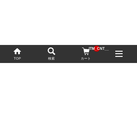
__ITM_CNT__
TOP
検索
カート
配送・送料について
お酒の鮮度を保つため、必要に応じてクール便で配送いたします。
基本送料無料
13,200円(税込)以上
※ネットでご購入されたお客様限定