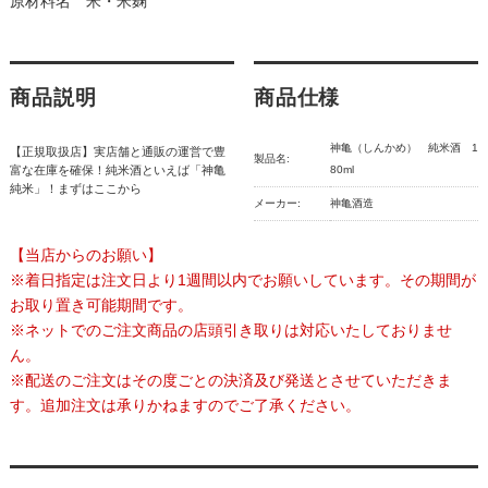
原材料名 米・米麹
商品説明
商品仕様
神亀（しんかめ） 純米酒 1
【正規取扱店】実店舗と通販の運営で豊
製品名:
富な在庫を確保！純米酒といえば「神亀
80ml
純米」！まずはここから
メーカー:
神亀酒造
【当店からのお願い】
※着日指定は注文日より1週間以内でお願いしています。その期間が
お取り置き可能期間です。
※ネットでのご注文商品の店頭引き取りは対応いたしておりませ
ん。
※配送のご注文はその度ごとの決済及び発送とさせていただきま
す。追加注文は承りかねますのでご了承ください。