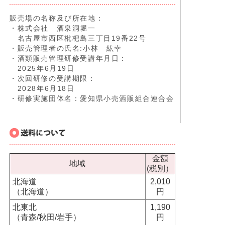
販売場の名称及び所在地：
・株式会社 酒泉洞堀一
名古屋市西区枇杷島三丁目19番22号
・販売管理者の氏名:小林 紘幸
・酒類販売管理研修受講年月日：
2025年6月19日
・次回研修の受講期限：
2028年6月18日
・研修実施団体名：愛知県小売酒販組合連合会
金額
地域
(税別）
北海道
2,010
（北海道）
円
北東北
1,190
（青森/秋田/岩手）
円