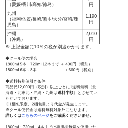
（愛媛/香川/高知/徳島）
円
九州
1,190
（福岡/佐賀/長崎/熊本/大分/宮崎/鹿
円
児島）
沖縄
2,010
（沖縄）
円
※ 上記金額に10％の税が別途かかります。
◆クール便の場合
1800ml 5本 720ml 12本まで ＋ 400円（税別）
1800ml 6本～8本 ＋660円（税別）
◆送料特別値引き条件
商品代12,000円（税別）以上ごとに1送料無料（北
海道・北東北・沖縄・九州は
送料半額
）とさせてい
ただいております。
※1梱包限定、2梱包目より代金が発生します。
※クール便代金は送料無料対象外になります。
詳しくは
こちらのページ
をご確認くださいませ。
1800ml・720ml 4本までは専用梱包箱を使用いた