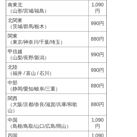
南東北
1,090
（山形/宮城/福島）
円
北関東
990円
（茨城/群馬/栃木）
関東
880円
（東京/神奈川/千葉/埼玉）
甲信越
990円
（山梨/長野/新潟）
北陸
990円
（福井 / 富山 / 石川）
中部
880円
（静岡/愛知/岐阜/三重）
関西
（大阪/京都/奈良/滋賀/兵庫/和歌
880円
山）
中国
1,090
（島根/鳥取/山口/広島/岡山）
円
四国
1,090