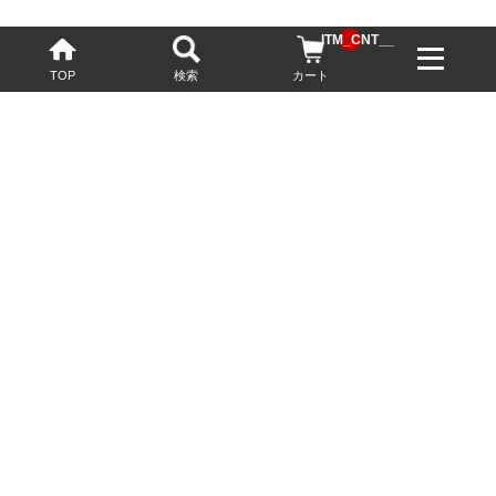
__ITM_CNT__
TOP
検索
カート
配送・送料について
お酒の鮮度を保つため、必要に応じてクール便で配送いたします。
基本送料無料
13,200円(税込)以上
※ネットでご購入されたお客様限定
最短翌営業日配送
23:59迄のご注文で