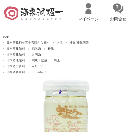
マイページ
お問合せ
__ITM_CNT__
名古屋市西区の「造り手の想いを伝える」日本酒・ワインセレクトショ
TOP
ップ
マイページへログイン
カートをみる
日本酒銘柄を五十音順から探す
さ行
神亀/神亀酒造
日本酒種類別
純米酒
神亀
日本酒種類別
お燗酒
日本酒地域別
関東・信越
埼玉
日本酒予算別
～1,000円
日本酒容量別
300ml以下