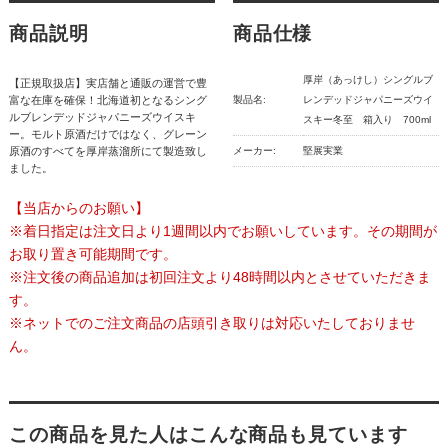
商品説明
商品仕様
厚岸（あっけし）シングルブ
【正規取扱店】実店舗と通販の運営で豊
富な在庫を確保！北海道初となるシング
製品名:
レンデッドジャパニーズウイ
ルブレンデッドジャパニーズウイスキ
スキー冬至 箱入り 700ml
ー。モルト原酒だけではなく、グレーン
原酒のすべてを厚岸蒸溜所にて製造致し
メーカー:
堅展実業
ました。
【当店からのお願い】
※着日指定は注文日より1週間以内でお願いしています。その期間が
お取り置き可能期間です。
※注文後の商品追加は初回注文より48時間以内とさせていただきま
す。
※ネットでのご注文商品の店頭引き取りは対応いたしておりませ
ん。
この商品を見た人はこんな商品も見ています