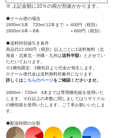
※ 上記金額に10％の税が別途かかります。
◆クール便の場合
1800ml 5本 720ml 12本まで ＋ 400円（税別）
1800ml 6本～8本 ＋660円（税別）
◆送料特別値引き条件
商品代12,000円（税別）以上ごとに1送料無料（北
海道・北東北・沖縄・九州は
送料半額
）とさせてい
ただいております。
※1梱包限定、2梱包目より代金が発生します。
※クール便代金は送料無料対象外になります。
詳しくは
こちらのページ
をご確認くださいませ。
1800ml・720ml 4本までは専用梱包箱を使用いた
します。それ以上の本数に関しましてはリサイクル
の梱包箱を使用いたします。ご了承お願いいたしま
す。
◆配送時間の分類