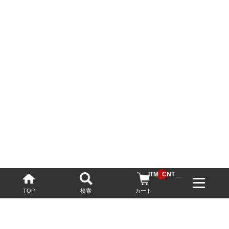
__ITM_CNT__
TOP
検索
カート
配送・送料について
お酒の鮮度を保つため、必要に応じてクール便で配送いたします。