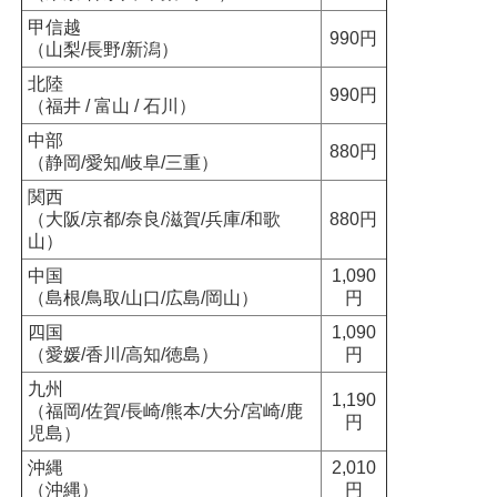
甲信越
990円
（山梨/長野/新潟）
北陸
990円
（福井 / 富山 / 石川）
中部
880円
（静岡/愛知/岐阜/三重）
関西
（大阪/京都/奈良/滋賀/兵庫/和歌
880円
山）
中国
1,090
（島根/鳥取/山口/広島/岡山）
円
四国
1,090
（愛媛/香川/高知/徳島）
円
九州
1,190
（福岡/佐賀/長崎/熊本/大分/宮崎/鹿
円
児島）
沖縄
2,010
（沖縄）
円