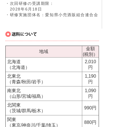
・次回研修の受講期限：
2028年6月18日
・研修実施団体名：愛知県小売酒販組合連合会
金額
地域
(税別）
北海道
2,010
（北海道）
円
北東北
1,190
（青森/秋田/岩手）
円
南東北
1,090
（山形/宮城/福島）
円
北関東
990円
（茨城/群馬/栃木）
関東
880円
（東京/神奈川/千葉/埼玉）