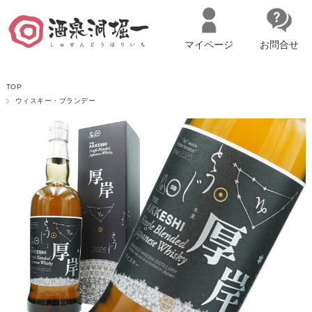
マイページ
お問合せ
__ITM_CNT__
名古屋市西区の「造り手の想いを伝える」日本酒・ワインセレクトショ
TOP
ップ
マイページへログイン
カートをみる
ウィスキー・ブランデー