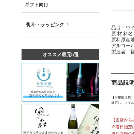
ギフト向け
---------------
熨斗・ラッピング
品目：ウ
原 材 料
原料原産地
アルコール
製造者：
オススメ蔵元5選
商品説
【正規取扱店
厳選し、マイ
【当店から
※着日指定
※注文後の