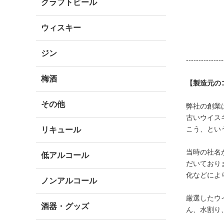
クラフトビール
ウィスキー
ジン
---------------
梅酒
【製造元の
その他
弊社の創業は
古いウイス
こう、とい
リキュール
当時の社名
低アルコール
だいており
化などによ
ノンアルコール
厳選したウ
酒器・グッズ
ん、水割り