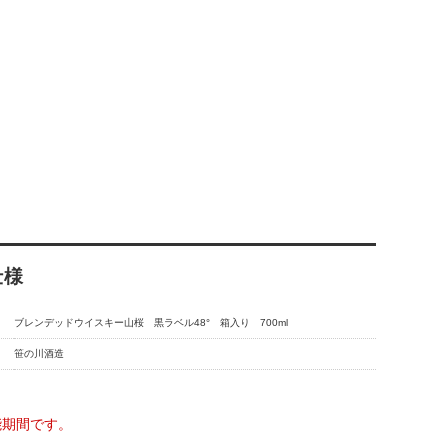
仕様
ブレンデッドウイスキー山桜 黒ラベル48° 箱入り 700ml
笹の川酒造
能期間です。