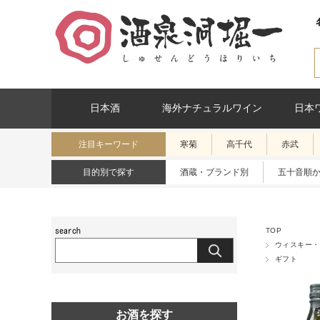
日本酒
海外ナチュラルワイン
日本
注目キーワード
寒菊
高千代
赤武
目的別で探す
酒蔵・ブランド別
五十音順
TOP
ウィスキー・
ギフト
お酒を探す