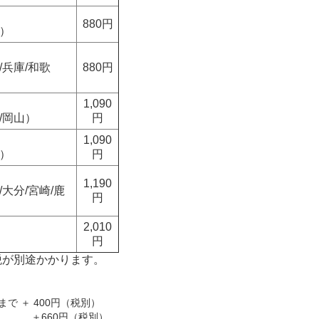
880円
重）
/兵庫/和歌
880円
1,090
/岡山）
円
1,090
島）
円
1,190
/大分/宮崎/鹿
円
2,010
円
税が別途かかります。
2本まで ＋ 400円（税別）
本 ＋660円（税別）