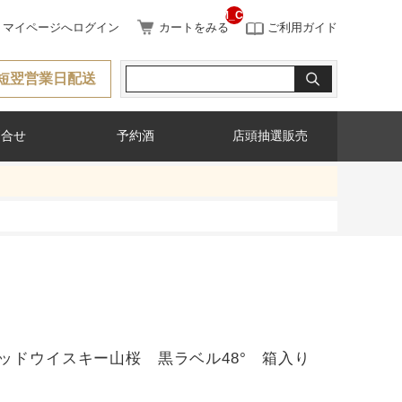
__ITM_CNT__
マイページへログイン
カートをみる
ご利用ガイド
短翌営業日配送
問合せ
予約酒
店頭抽選販売
ッドウイスキー山桜 黒ラベル48° 箱入り