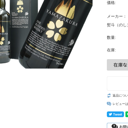
価格:
メーカー：
熨斗（のし
数量:
在庫:
返品につ
レビュー