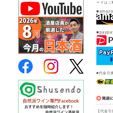
ード
はご
■amazo
■paypa
■代金引
【代金引