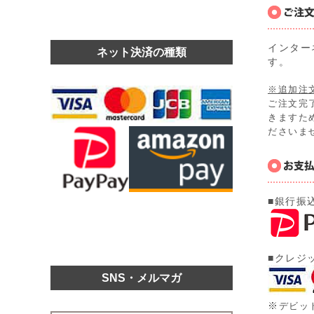
インター
ネット決済の種類
す。
※追加注
ご注文完
きますた
ださいま
■銀行振
■クレジ
SNS・メルマガ
※
デビッ