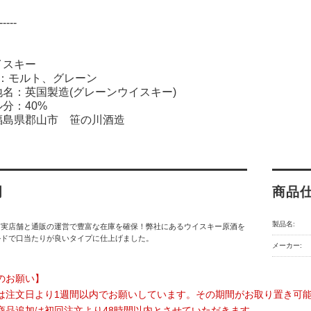
-----
イスキー
名：モルト、グレーン
名：英国製造(グレーンウイスキー)
分：40%
福島県郡山市 笹の川酒造
明
商品
製品名:
】実店舗と通販の運営で豊富な在庫を確保！弊社にあるウイスキー原酒を
ルドで口当たりが良いタイプに仕上げました。
メーカー:
のお願い】
は注文日より1週間以内でお願いしています。その期間がお取り置き可
商品追加は初回注文より48時間以内とさせていただきます。