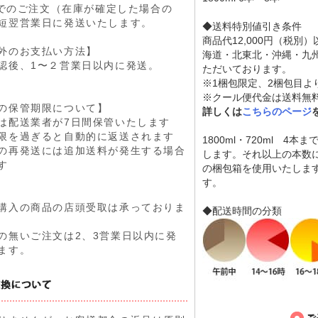
9までのご注文（在庫が確定した場合の
短翌営業日に発送いたします。
◆送料特別値引き条件
商品代12,000円（税別
外のお支払い方法】
海道・北東北・沖縄・九
認後、1〜２営業日以内に発送。
ただいております。
※1梱包限定、2梱包目よ
※クール便代金は送料無
の保管期限について】
詳しくは
こちらのページ
は配送業者が7日間保管いたします
限を過ぎると自動的に返送されます
1800ml・720ml 4
の再発送には追加送料が発生する場合
します。それ以上の本数
す
の梱包箱を使用いたしま
す。
購入の商品の店頭受取は承っておりま
◆配送時間の分類
の無いご注文は2、3営業日以内に発
ます。