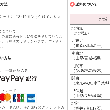
ネットにて24時間受け付けておりま
地域
北海道
文について：
（北海道）
了の度に決済および発送をさせていただ
北東北
め、追加注文は承りかねます。ご了承く
（青森/秋田/岩手）
せ。
南東北
（山形/宮城/福島）
北関東
込（一部商品のみ）
（茨城/群馬/栃木）
関東
（東京/神奈川/千葉/
ットカード
甲信越
（山梨/長野/新潟）
北陸
のクレジットカ
トカード及び、
海外発行
（福井 / 富山 / 石川）