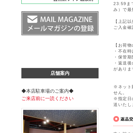
23:5
み）で最
【上記以
ご入金確
【お荷物
・不在時
・保管期
・返送後
がありま
店舗案内
※ネット
◆本店駐車場のご案内◆
せん。
ご来店前に一読ください
※指定日
送いたし