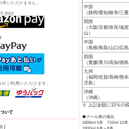
利用いただけません。
中部
（静岡/愛知/岐阜/三
n pay
関西
（大阪/京都/奈良/滋賀
山）
y
中国
（島根/鳥取/山口/広島
四国
（愛媛/香川/高知/徳
九州
（福岡/佐賀/長崎/熊本
児島）
換がご利用いただけます。
沖縄
（沖縄）
※ 上記金額に10％の
◆クール便の場合
1800ml 5本 720ml 1
換】
1800ml 6本～8