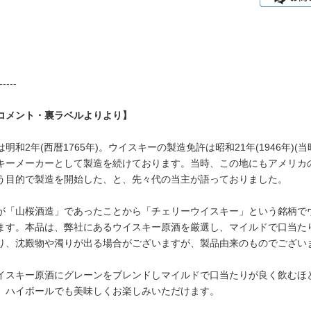
-----
コメント・裏ラベルよりより】
明和2年(西暦1765年)。ウイスキーの製造免許は昭和21年(1946年
キーメーカーとして製造を続けております。当時、この地にもアメリカ
う目的で製造を開始した、と、先々代の当主が語っておりました。
が「山桜酒造」であったことから「チェリーウイスキー」という銘柄で
ます。本品は、弊社にあるウイスキー原酒を厳選し、マイルドで口当た
り、沈殿物や濁りが出る場合がございますが、製品由来のものでござい
イスキー原酒にグレーンをブレンドしマイルドで口当たりが良く飲むほ
、ハイボールでも美味しくお楽しみいただけます。