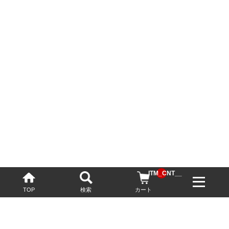
__ITM_CNT__
TOP
検索
カート
配送・送料について
お酒の鮮度を保つため、必要に応じてクール便で配送いたします。