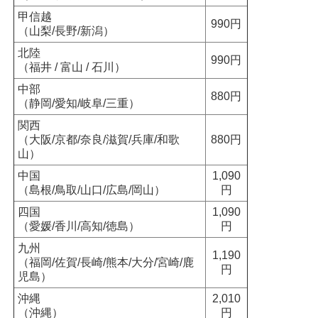
甲信越
990円
（山梨/長野/新潟）
北陸
990円
（福井 / 富山 / 石川）
中部
880円
（静岡/愛知/岐阜/三重）
関西
（大阪/京都/奈良/滋賀/兵庫/和歌
880円
山）
中国
1,090
（島根/鳥取/山口/広島/岡山）
円
四国
1,090
（愛媛/香川/高知/徳島）
円
九州
1,190
（福岡/佐賀/長崎/熊本/大分/宮崎/鹿
円
児島）
沖縄
2,010
（沖縄）
円