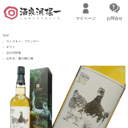
マイページ
お問合せ
__ITM_CNT__
名古屋市西区の「造り手の想いを伝える」日本酒・ワインセレクトショ
TOP
ップ
マイページへログイン
カートをみる
ウィスキー・ブランデー
ギフト
父の日特集
お中元・夏の贈り物