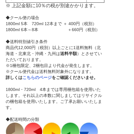
※ 上記金額に10％の税が別途かかります。
◆クール便の場合
1800ml 5本 720ml 12本まで ＋ 400円（税別）
1800ml 6本～8本 ＋660円（税別）
◆送料特別値引き条件
商品代12,000円（税別）以上ごとに1送料無料（北
海道・北東北・沖縄・九州は
送料半額
）とさせてい
ただいております。
※1梱包限定、2梱包目より代金が発生します。
※クール便代金は送料無料対象外になります。
詳しくは
こちらのページ
をご確認くださいませ。
1800ml・720ml 4本までは専用梱包箱を使用いた
します。それ以上の本数に関しましてはリサイクル
の梱包箱を使用いたします。ご了承お願いいたしま
す。
◆配送時間の分類