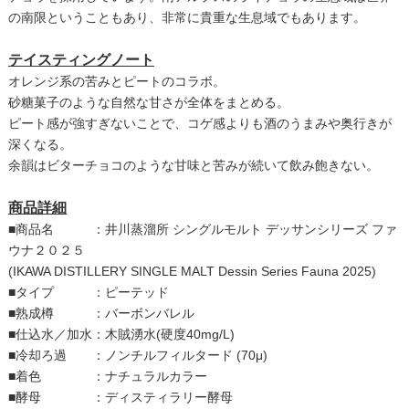
の南限ということもあり、非常に貴重な生息域でもあります。
テイスティングノート
オレンジ系の苦みとピートのコラボ。
砂糖菓子のような自然な甘さが全体をまとめる。
ピート感が強すぎないことで、コゲ感よりも酒のうまみや奥行きが
深くなる。
余韻はビターチョコのような甘味と苦みが続いて飲み飽きない。
商品詳細
■商品名 ：井川蒸溜所 シングルモルト デッサンシリーズ ファ
ウナ２０２５
(IKAWA DISTILLERY SINGLE MALT Dessin Series Fauna 2025)
■タイプ ：ピーテッド
■熟成樽 ：バーボンバレル
■仕込水／加水：木賊湧水(硬度40mg/L)
■冷却ろ過 ：ノンチルフィルタード (70μ)
■着色 ：ナチュラルカラー
■酵母 ：ディスティラリー酵母