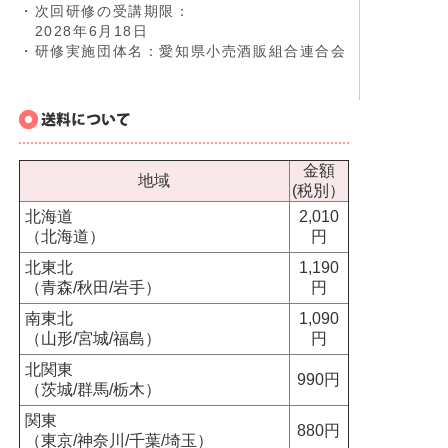
・次回研修の受講期限：
2028年6月18日
・研修実施団体名：愛知県小売酒販組合連合会
金額
地域
(税別）
北海道
2,010
（北海道）
円
北東北
1,190
（青森/秋田/岩手）
円
南東北
1,090
（山形/宮城/福島）
円
北関東
990円
（茨城/群馬/栃木）
関東
880円
（東京/神奈川/千葉/埼玉）