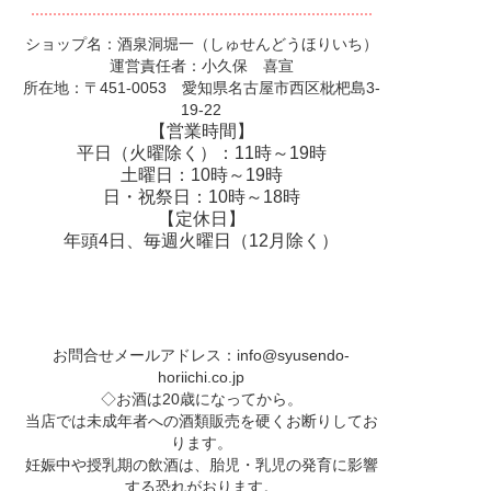
ショップ名：酒泉洞堀一（しゅせんどうほりいち）
運営責任者：小久保 喜宣
所在地：〒451-0053 愛知県名古屋市西区枇杷島3-
19-22
【営業時間】
平日（火曜除く）：11時～19時
土曜日：10時～19時
日・祝祭日：10時～18時
【定休日】
年頭4日、毎週火曜日（12月除く）
お問合せメールアドレス：
info@syusendo-
horiichi.co.jp
◇お酒は20歳になってから。
当店では未成年者への酒類販売を硬くお断りしてお
ります。
妊娠中や授乳期の飲酒は、胎児・乳児の発育に影響
する恐れがおります。