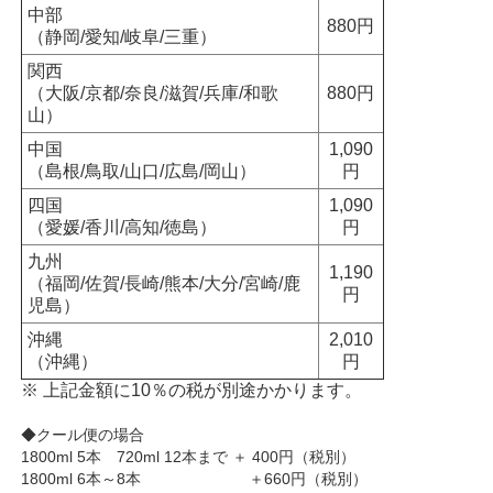
中部
880円
（静岡/愛知/岐阜/三重）
関西
（大阪/京都/奈良/滋賀/兵庫/和歌
880円
山）
中国
1,090
（島根/鳥取/山口/広島/岡山）
円
四国
1,090
（愛媛/香川/高知/徳島）
円
九州
1,190
（福岡/佐賀/長崎/熊本/大分/宮崎/鹿
円
児島）
沖縄
2,010
（沖縄）
円
※ 上記金額に10％の税が別途かかります。
◆クール便の場合
1800ml 5本 720ml 12本まで ＋ 400円（税別）
1800ml 6本～8本 ＋660円（税別）