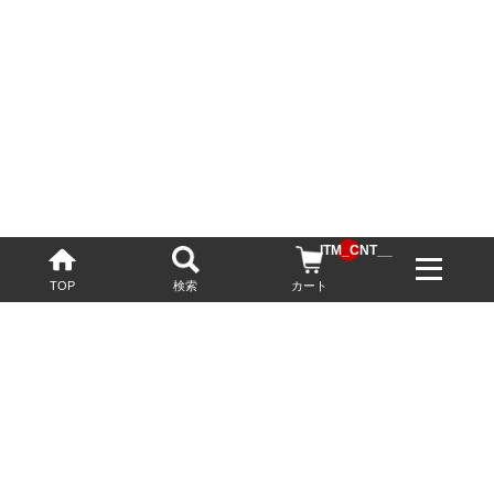
__ITM_CNT__
TOP
検索
カート
配送・送料について
お酒の鮮度を保つため、必要に応じてクール便で配送いたします。