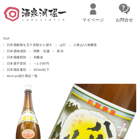
マイページ
お問合せ
__ITM_CNT__
名古屋市西区の「造り手の想いを伝える」日本酒・ワインセレクトショ
TOP
ップ
マイページへログイン
カートをみる
日本酒銘柄を五十音順から探す
は行
八海山/八海醸造
日本酒地域別
関東・信越
新潟
日本酒種類別
本醸造
日本酒予算別
～1,000円
日本酒容量別
300ml以下
dancyu紹介商品一覧