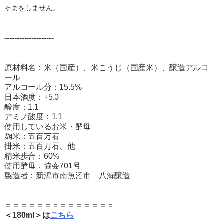
ゃまをしません。
--------------------
原材料名：米（国産）、米こうじ（国産米）、醸造アルコ
ール
アルコール分：15.5%
日本酒度：+5.0
酸度：1.1
アミノ酸度：1.1
使用しているお米・酵母​
麹米：五百万石​
掛米：五百万石、他
精米歩合：60%
使用酵母：協会701号
製造者：新潟市南魚沼市 八海醸造
＝＝＝＝＝＝＝＝＝＝＝＝＝＝
＜180ml＞は
こちら