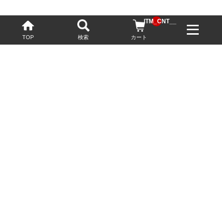
__ITM_CNT__
TOP
検索
カート
配送・送料について
お酒の鮮度を保つため、必要に応じてクール便で配送いたします。
基本送料無料
13,200円(税込)以上
※ネットでご購入されたお客様限定
最短翌営業日配送
23:59迄のご注文で