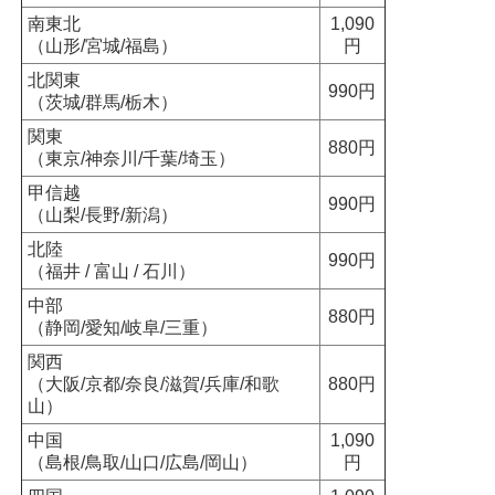
南東北
1,090
（山形/宮城/福島）
円
北関東
990円
（茨城/群馬/栃木）
関東
880円
（東京/神奈川/千葉/埼玉）
甲信越
990円
（山梨/長野/新潟）
北陸
990円
（福井 / 富山 / 石川）
中部
880円
（静岡/愛知/岐阜/三重）
関西
（大阪/京都/奈良/滋賀/兵庫/和歌
880円
山）
中国
1,090
（島根/鳥取/山口/広島/岡山）
円