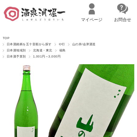
マイページ
お問合せ
__ITM_CNT__
名古屋市西区の「造り手の想いを伝える」日本酒・ワインセレクトショ
TOP
ップ
マイページへログイン
カートをみる
日本酒銘柄を五十音順から探す
や行
山の井/会津酒造
日本酒地域別
北海道・東北
福島
日本酒予算別
1,001円～3,000円