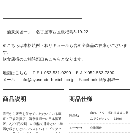
―――――――――――――――――――
「酒泉洞堀一」 名古屋市西区枇杷島3-19-22
※こちらは本格焼酎・和リキュールも含め全商品の在庫がございま
す。
飲食店様のご相談窓口もこちらとなります。
地図はこちら
ＴＥＬ052-531-0290 ＦＡＸ052-532-7890
メール
info@syusendo-horiichi.co.jp
Facebook
酒泉洞堀一
商品説明
商品仕様
山の井７０ 感じるままに飲
蔵元から販売を任せていただいている蔵
製品名:
直・正規取扱店、酒泉洞堀一の日本酒通
んでください。 720ml
販。2,200円税別この価格で甘味といい綺
メーカー:
会津酒造
麗な収まりといいベストバイ！ビッグヒ