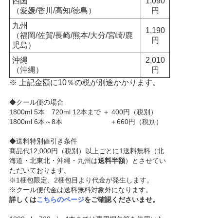
四国
1,090
（愛媛/香川/高知/徳島）
円
九州
1,190
（福岡/佐賀/長崎/熊本/大分/宮崎/鹿
円
児島）
沖縄
2,010
（沖縄）
円
※ 上記金額に10％の税が別途かかります。
◆クール便の場合
1800ml 5本 720ml 12本まで ＋ 400円（税別）
1800ml 6本～8本 ＋660円（税別）
◆送料特別値引き条件
商品代12,000円（税別）以上ごとに1送料無料（北
海道・北東北・沖縄・九州は
送料半額
）とさせてい
ただいております。
※1梱包限定、2梱包目より代金が発生します。
※クール便代金は送料無料対象外になります。
詳しくは
こちらのページ
をご確認くださいませ。