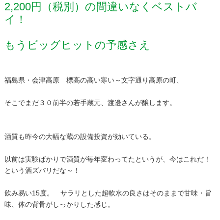
2,200円（税別）の間違いなくベストバ
イ！
もうビッグヒットの予感さえ
福島県・会津高原 標高の高い寒い～文字通り高原の町、
そこでまだ３０前半の若手蔵元、渡邊さんが醸します。
酒質も昨今の大幅な蔵の設備投資が効いている。
以前は実験ばかりで酒質が毎年変わってたというが、今はこれだ！
という酒ズバリだな～！
飲み易い15度。 サラリとした超軟水の良さはそのままで甘味・旨
味、体の背骨がしっかりした感じ。