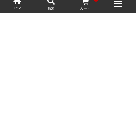
TOP
検索
カート
配送・送料について
お酒の鮮度を保つため、必要に応じてクール便で配送いたします。
基本送料無料
13,200円(税込)以上
※ネットでご購入されたお客様限定
最短翌営業日配送
23:59迄のご注文で