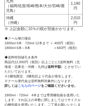
九州
1,190
（福岡/佐賀/長崎/熊本/大分/宮崎/鹿
円
児島）
沖縄
2,010
（沖縄）
円
※ 上記金額に10％の税が別途かかります。
◆クール便の場合
1800ml 5本 720ml 12本まで ＋ 400円（税別）
1800ml 6本～8本 ＋660円（税別）
◆送料特別値引き条件
商品代12,000円（税別）以上ごとに1送料無料（北
海道・北東北・沖縄・九州は
送料半額
）とさせてい
ただいております。
※1梱包限定、2梱包目より代金が発生します。
※クール便代金は送料無料対象外になります。
詳しくは
こちらのページ
をご確認くださいませ。
1800ml・720ml 4本までは専用梱包箱を使用いた
します。それ以上の本数に関しましてはリサイクル
の梱包箱を使用いたします。ご了承お願いいたしま