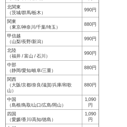
北関東
990円
（茨城/群馬/栃木）
関東
880円
（東京/神奈川/千葉/埼玉）
甲信越
990円
（山梨/長野/新潟）
北陸
990円
（福井 / 富山 / 石川）
中部
880円
（静岡/愛知/岐阜/三重）
関西
（大阪/京都/奈良/滋賀/兵庫/和歌
880円
山）
中国
1,090
（島根/鳥取/山口/広島/岡山）
円
四国
1,090
（愛媛/香川/高知/徳島）
円