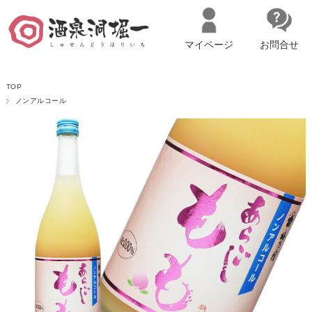
マイページ
お問合せ
__ITM_CNT__
名古屋市西区の「造り手の想いを伝える」日本酒・ワインセレクトショ
TOP
ップ
マイページへログイン
カートをみる
ノンアルコール