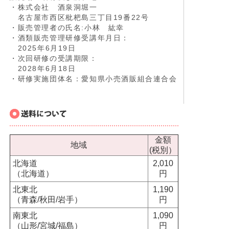
・株式会社 酒泉洞堀一
名古屋市西区枇杷島三丁目19番22号
・販売管理者の氏名:小林 紘幸
・酒類販売管理研修受講年月日：
2025年6月19日
・次回研修の受講期限：
2028年6月18日
・研修実施団体名：愛知県小売酒販組合連合会
金額
地域
(税別）
北海道
2,010
（北海道）
円
北東北
1,190
（青森/秋田/岩手）
円
南東北
1,090
（山形/宮城/福島）
円