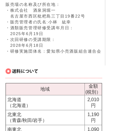
販売場の名称及び所在地：
・株式会社 酒泉洞堀一
名古屋市西区枇杷島三丁目19番22号
・販売管理者の氏名:小林 紘幸
・酒類販売管理研修受講年月日：
2025年6月19日
・次回研修の受講期限：
2028年6月18日
・研修実施団体名：愛知県小売酒販組合連合会
金額
地域
(税別）
北海道
2,010
（北海道）
円
北東北
1,190
（青森/秋田/岩手）
円
南東北
1,090