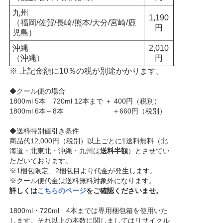
九州
1,190
（福岡/佐賀/長崎/熊本/大分/宮崎/鹿
円
児島）
沖縄
2,010
（沖縄）
円
※ 上記金額に10％の税が別途かかります。
◆クール便の場合
1800ml 5本 720ml 12本まで ＋ 400円（税別）
1800ml 6本～8本 ＋660円（税別）
◆送料特別値引き条件
商品代12,000円（税別）以上ごとに1送料無料（北
海道・北東北・沖縄・九州は
送料半額
）とさせてい
ただいております。
※1梱包限定、2梱包目より代金が発生します。
※クール便代金は送料無料対象外になります。
詳しくは
こちらのページ
をご確認くださいませ。
1800ml・720ml 4本までは専用梱包箱を使用いた
します。それ以上の本数に関しましてはリサイクル