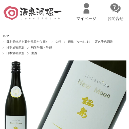
マイページ
お問合せ
__ITM_CNT__
名古屋市西区の「造り手の想いを伝える」日本酒・ワインセレクトショ
TOP
ップ
マイページへログイン
カートをみる
日本酒銘柄を五十音順から探す
な行
鍋島（なべしま） 富久千代酒造
日本酒種類別
純米吟醸・吟醸
日本酒種類別
生酒