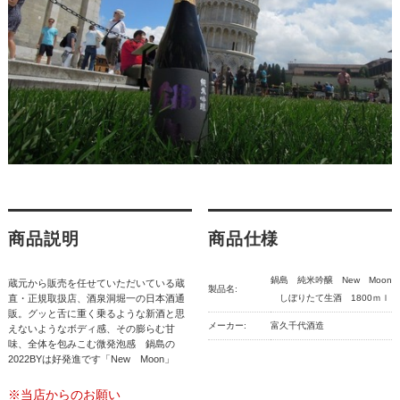
商品説明
商品仕様
鍋島 純米吟醸 New Moon
蔵元から販売を任せていただいている蔵
製品名:
直・正規取扱店、酒泉洞堀一の日本酒通
しぼりたて生酒 1800ｍｌ
販。グッと舌に重く乗るような新酒と思
メーカー:
富久千代酒造
えないようなボディ感、その膨らむ甘
味、全体を包みこむ微発泡感 鍋島の
2022BYは好発進です「New Moon」
※当店からのお願い