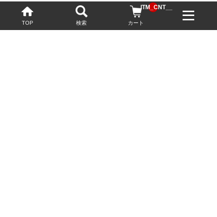
__ITM_CNT__
TOP
検索
カート
配送・送料について
お酒の鮮度を保つため、必要に応じてクール便で配送いたします。
基本送料無料
13,200円(税込)以上
※ネットでご購入されたお客様限定
最短翌営業日配送
23:59迄のご注文で