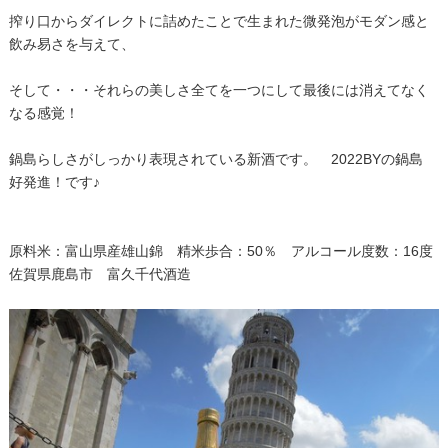
搾り口からダイレクトに詰めたことで生まれた微発泡がモダン感と
飲み易さを与えて、
そして・・・それらの美しさ全てを一つにして最後には消えてなく
なる感覚！
鍋島らしさがしっかり表現されている新酒です。 2022BYの鍋島
好発進！です♪
原料米：富山県産雄山錦 精米歩合：50％ アルコール度数：16度
佐賀県鹿島市 富久千代酒造