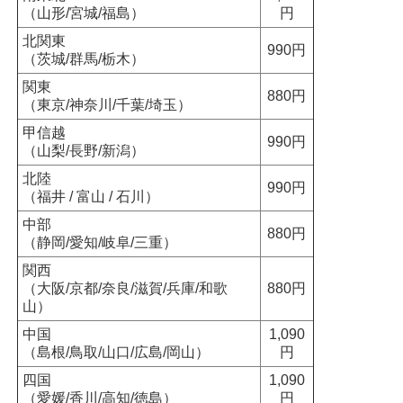
（山形/宮城/福島）
円
北関東
990円
（茨城/群馬/栃木）
関東
880円
（東京/神奈川/千葉/埼玉）
甲信越
990円
（山梨/長野/新潟）
北陸
990円
（福井 / 富山 / 石川）
中部
880円
（静岡/愛知/岐阜/三重）
関西
（大阪/京都/奈良/滋賀/兵庫/和歌
880円
山）
中国
1,090
（島根/鳥取/山口/広島/岡山）
円
四国
1,090
（愛媛/香川/高知/徳島）
円