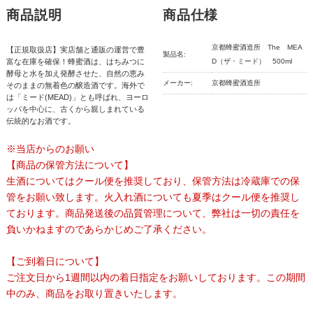
商品説明
商品仕様
京都蜂蜜酒造所 The MEA
【正規取扱店】実店舗と通販の運営で豊
製品名:
富な在庫を確保！蜂蜜酒は、はちみつに
D（ザ・ミード） 500ml
酵母と水を加え発酵させた、自然の恵み
メーカー:
京都蜂蜜酒造所
そのままの無着色の醸造酒です。海外で
は「ミード(MEAD)」とも呼ばれ、ヨーロ
ッパを中心に、古くから親しまれている
伝統的なお酒です。
※当店からのお願い
【商品の保管方法について】
生酒についてはクール便を推奨しており、保管方法は冷蔵庫での保
管をお願い致します。火入れ酒についても夏季はクール便を推奨し
ております。商品発送後の品質管理について、弊社は一切の責任を
負いかねますのであらかじめご了承ください。
【ご到着日について】
ご注文日から1週間以内の着日指定をお願いしております。この期間
中のみ、商品をお取り置きいたします。