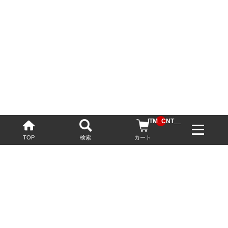
__ITM_CNT__
TOP
検索
カート
配送・送料について
お酒の鮮度を保つため、必要に応じてクール便で配送いたします。