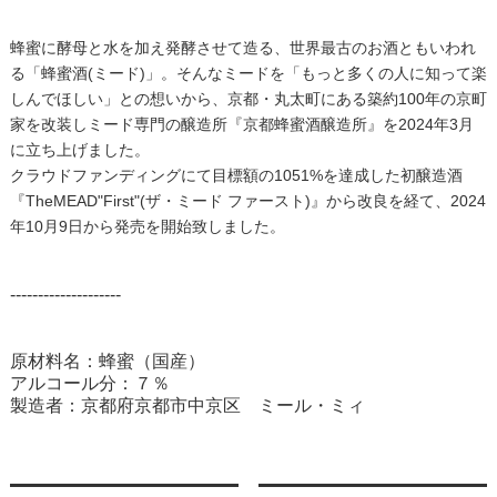
蜂蜜に酵母と水を加え発酵させて造る、世界最古のお酒ともいわれ
る「蜂蜜酒(ミード)」。そんなミードを「もっと多くの人に知って楽
しんでほしい」との想いから、京都・丸太町にある築約100年の京町
家を改装しミード専門の醸造所『京都蜂蜜酒醸造所』を2024年3月
に立ち上げました。
クラウドファンディングにて目標額の1051%を達成した初醸造酒
『TheMEAD"First"(ザ・ミード ファースト)』から改良を経て、2024
年10月9日から発売を開始致しました。
--------------------
原材料名：蜂蜜（国産）
アルコール分：７％
製造者：京都府京都市中京区 ミール・ミィ