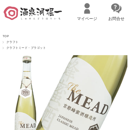
マイページ
お問合せ
__ITM_CNT__
名古屋市西区の「造り手の想いを伝える」日本酒・ワインセレクトショ
TOP
ップ
マイページへログイン
カートをみる
クラフト
クラフトミード・ブラゴット