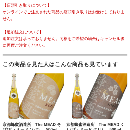
【店頭引き取りについて】
オンラインでご注文された商品の店頭引き取りはお受けしておりま
せん。
【追加注文について】
追加注文は承っておりません。同梱をご希望の場合はキャンセル後
に再度ご注文ください。
この商品を見た人はこんな商品も見ています
京都蜂蜜酒造所 The MEAD そ
京都蜂蜜酒造所 The MEAD く
ば(ザ・ミード ソバ） 500ml
り(ザ・ミード クリ） 500ml