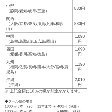
中部
880円
（静岡/愛知/岐阜/三重）
関西
（大阪/京都/奈良/滋賀/兵庫/和歌
880円
山）
中国
1,090
（島根/鳥取/山口/広島/岡山）
円
四国
1,090
（愛媛/香川/高知/徳島）
円
九州
1,190
（福岡/佐賀/長崎/熊本/大分/宮崎/鹿
円
児島）
沖縄
2,010
（沖縄）
円
※ 上記金額に10％の税が別途かかります。
◆クール便の場合
1800ml 5本 720ml 12本まで ＋ 400円（税別）
1800ml 6本～8本 ＋660円（税別）