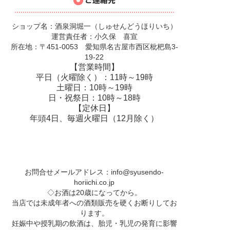
ショップ名：酒泉洞堀一（しゅせんどうほりいち）
運営責任者：小久保 喜宣
所在地：〒451-0053 愛知県名古屋市西区枇杷島3-
19-22
【営業時間】
平日（火曜除く）：11時～19時
土曜日：10時～19時
日・祝祭日：10時～18時
【定休日】
年頭4日、毎週火曜日（12月除く）
お問合せメールアドレス：
info@syusendo-
horiichi.co.jp
◇お酒は20歳になってから。
当店では未成年者への酒類販売を硬くお断りしてお
ります。
妊娠中や授乳期の飲酒は、胎児・乳児の発育に影響