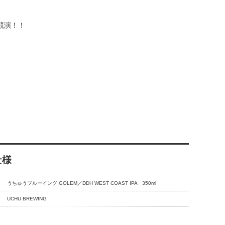
競演！！
仕様
うちゅうブルーイング GOLEM／DDH WEST COAST IPA 350ml
UCHU BREWING