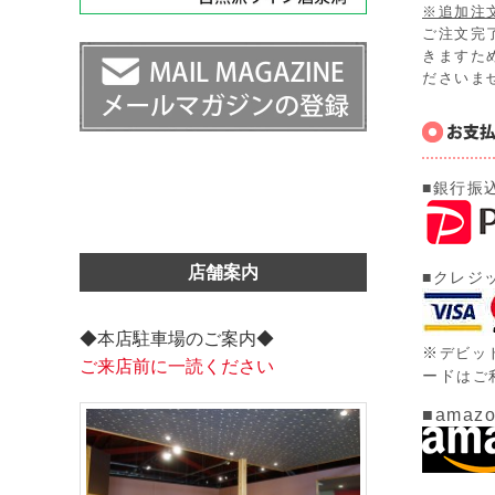
※追加注
ご注文完
きますた
ださいま
■銀行振
店舗案内
■クレジ
◆本店駐車場のご案内◆
※
デビッ
ご来店前に一読ください
ード
はご
■amazo