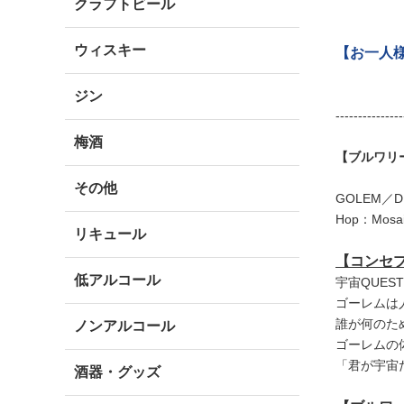
クラフトビール
ウィスキー
【お一人
ジン
---------------
梅酒
【ブルワリ
その他
GOLEM／DD
Hop：Mosaic,
リキュール
【コンセ
低アルコール
宇宙QUE
ゴーレムは
誰が何のた
ノンアルコール
ゴーレムの
「君が宇宙
酒器・グッズ