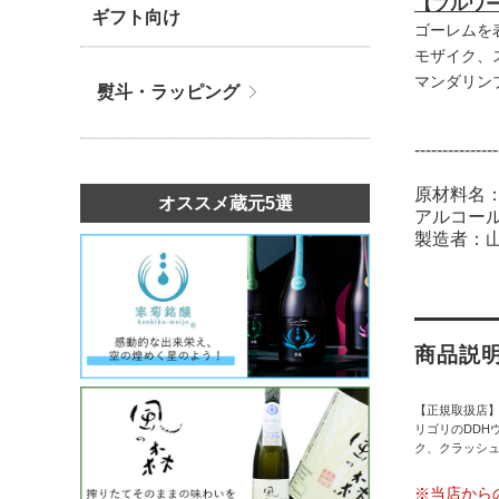
【ブルワ
ギフト向け
ゴーレムを
モザイク、
マンダリン
熨斗・ラッピング
---------------
原材料名
オススメ蔵元5選
アルコール
製造者：
商品説
【正規取扱店
リゴリのDDH
ク、クラッシ
※当店から