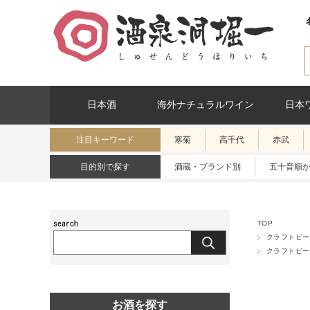
日本酒
海外ナチュラルワイン
日本
注目キーワード
寒菊
高千代
赤武
目的別で探す
酒蔵・ブランド別
五十音順
TOP
クラフトビー
クラフトビー
お酒を探す