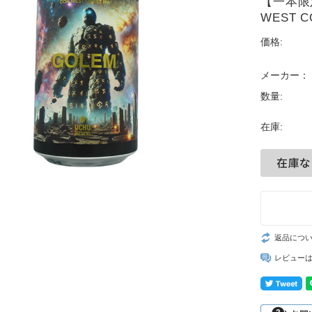
【一本限
WEST C
価格:
メーカー：
数量:
在庫:
返品につ
レビュー