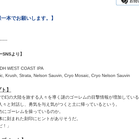
様一本でお願いします。】
-----
ーSNSより】
H WEST COAST IPA
 Krush, Strata, Nelson Sauvin, Cryo Mosaic, Cryo Nelson Sauvin
プト】
STで幻の大陸を旅する人々を導く謎のゴーレムの目撃情報が増加してい
人々と対話し、勇気を与え気がつくと土に帰っているという。
めにゴーレムを操っているのか。
体に刻まれた刻印にヒントがありそうだ。
だ！」