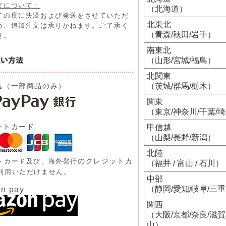
文について：
（北海道）
了の度に決済および発送をさせていただ
北東北
め、追加注文は承りかねます。ご了承く
（青森/秋田/岩手）
せ。
南東北
（山形/宮城/福島）
北関東
込（一部商品のみ）
（茨城/群馬/栃木）
関東
（東京/神奈川/千葉/
ットカード
甲信越
（山梨/長野/新潟）
北陸
のクレジットカ
トカード及び、
海外発行
（福井 / 富山 / 石川）
利用いただけません。
中部
（静岡/愛知/岐阜/三
n pay
関西
（大阪/京都/奈良/滋賀
山）