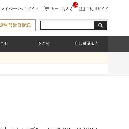
__ITM_CNT__
マイページへログイン
カートをみる
ご利用ガイド
短翌営業日配送
問合せ
予約酒
店頭抽選販売