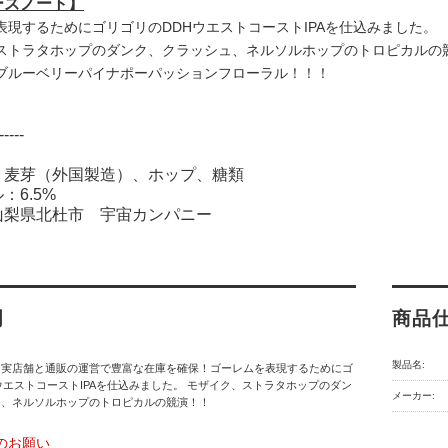
ーズノート】
表現するためにゴリゴリのDDHウエストコーストIPAを仕込みました。
ストラタホップのダンク、クラッシュ、ネルソルホップのトロピカルの
ブルーベリーパイナポーパッションフローラル！！！
-----
：麦芽（外国製造）、ホップ、糖類
：6.5%
山梨県北杜市 宇宙カンパニー
明
商品
製品名:
】実店舗と通販の運営で豊富な在庫を確保！ゴーレムを表現するためにゴ
ウエストコーストIPAを仕込みました。 モザイク、ストラタホップのダン
メーカー:
ュ、ネルソルホップのトロピカルの競演！！
のお願い