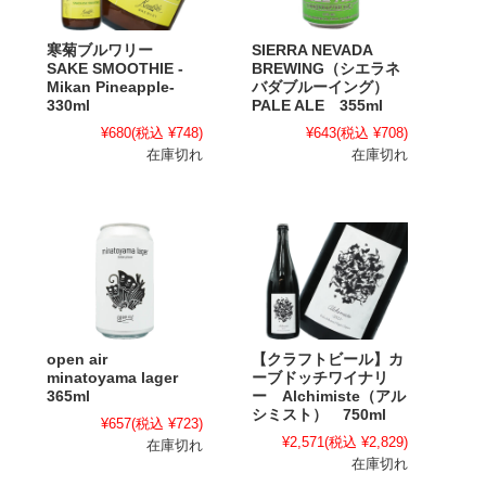
寒菊ブルワリー
SIERRA NEVADA
SAKE SMOOTHIE -
BREWING（シエラネ
Mikan Pineapple-
バダブルーイング）
330ml
PALE ALE 355ml
¥680
(税込 ¥748)
¥643
(税込 ¥708)
在庫切れ
在庫切れ
open air
【クラフトビール】カ
minatoyama lager
ーブドッチワイナリ
365ml
ー Alchimiste（アル
シミスト） 750ml
¥657
(税込 ¥723)
¥2,571
(税込 ¥2,829)
在庫切れ
在庫切れ