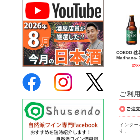
COEDO 毬
Marihana- 
¥28
ご利
インター
す。