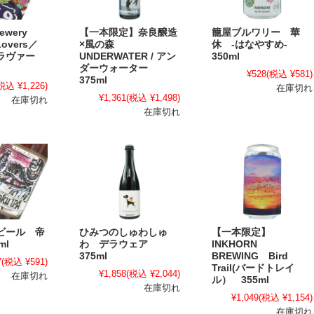
rewery
【一本限定】奈良醸造
籠屋ブルワリー 華
Lovers／
×風の森
休 -はなやすめ-
ラヴァー
UNDERWATER / アン
350ml
ダーウォーター
¥528
(税込 ¥581)
375ml
税込 ¥1,226)
在庫切れ
¥1,361
(税込 ¥1,498)
在庫切れ
在庫切れ
ビール 帝
ひみつのしゅわしゅ
【一本限定】
ml
わ デラウェア
INKHORN
375ml
BREWING Bird
7
(税込 ¥591)
Trail(バードトレイ
¥1,858
(税込 ¥2,044)
在庫切れ
ル） 355ml
在庫切れ
¥1,049
(税込 ¥1,154)
在庫切れ