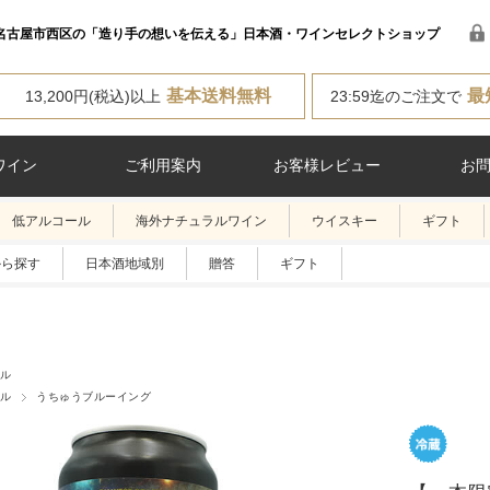
名古屋市西区の「造り手の想いを伝える」日本酒・ワインセレクトショップ
基本送料無料
最
13,200円(税込)以上
23:59迄のご注文で
ワイン
ご利用案内
お客様レビュー
お
低アルコール
海外ナチュラルワイン
ウイスキー
ギフト
から探す
日本酒地域別
贈答
ギフト
ル
ル
うちゅうブルーイング