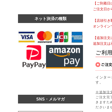
【ご到着日
ご注文日か
ネット決済の種類
【店頭引き
オンライン
【追加注文
追加注文は
ご利
インター
す。
※追加注
ご注文完
SNS・メルマガ
きますた
ださいま