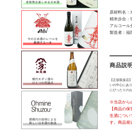
原材料名：
精米歩合：9
アルコール
製造者：福岡
商品説
【正規取扱店
いの中心にあ
にぴったりの
※当店から
【商品の保
生酒につい
す。商品発