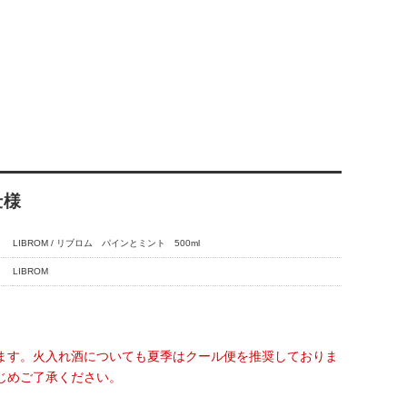
仕様
LIBROM / リブロム パインとミント 500ml
LIBROM
ます。火入れ酒についても夏季はクール便を推奨しておりま
じめご了承ください。