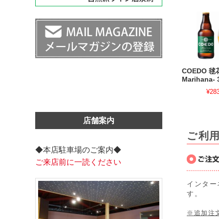
COEDO 毬
Marihana- 
¥28
店舗案内
ご利
◆本店駐車場のご案内◆
ご来店前に一読ください
インター
す。
※追加注