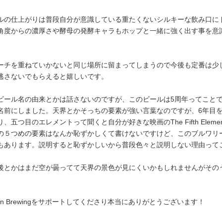
ルの仕上がりは普段自分が意識している重たくないシルキーな飲み口にド
角度からの濃厚さや酵母の発酵キャラもホップと一緒に強く出す事を意
ーチを重ねていかないと同じ場所に留まってしまうので今後も定番は少
逃さないでもらえると嬉しいです。
ビール名の由来とかは話さないのですが、このビールは5周年ってこと
名前にしました。天界とかそっちの要素が強い言葉なのですが、6年目
、五つ目のエレメントって聞くと自分が好きな映画のThe Fifth El
の５つめの要素はなんか恥ずかしくて書けないですけど、このブルワリ
もあります。説明すると恥ずかしいから普段色々と説明しない理由って
後とかはまだ空が曇ってて天界の景色が見にくいかもしれませんがその
horn Brewingをサポートしてくださり本当にありがとうございます！