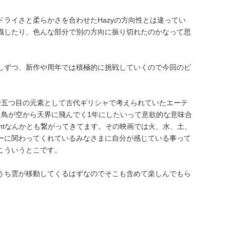
ライさと柔らかさを合わせたHazyの方向性とは違ってい
識したり、色んな部分で別の方向に振り切れたのかなって思
しずつ、新作や周年では積極的に挑戦していくので今回のビ
で五つ目の元素として古代ギリシャで考えられていたエーテ
を鳥が空から天界に飛んでく1年にしたいって意欲的な意味合
ementなんかとも繋がってきてます。その映画では火、水、土、
ーに関わってくれているみなさまに自分が感じている事って
こういうとこです。
うち雲が移動してくるはずなのでそこも含めて楽しんでもら