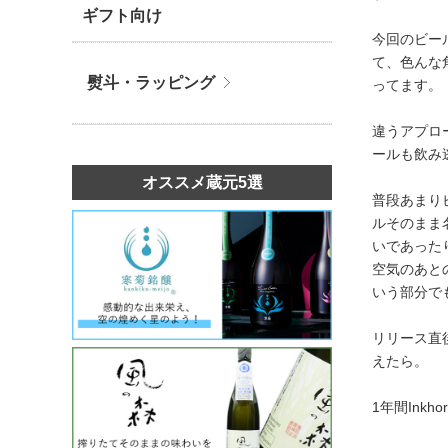
ギフト向け
今回のビー
て、色んな
熨斗・ラッピング
ってます。
違うアプロ
ールも飲み
オススメ蔵元5選
普段あまり
ルそのまま
いであったり
空気のあと
いう部分で
リリース直
えたら。
1年間Ink