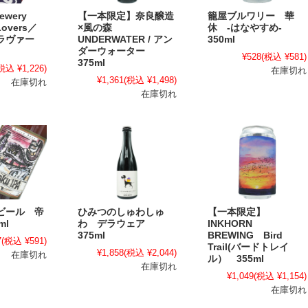
rewery
【一本限定】奈良醸造
籠屋ブルワリー 華
Lovers／
×風の森
休 -はなやすめ-
ラヴァー
UNDERWATER / アン
350ml
ダーウォーター
¥528
(税込 ¥581)
375ml
税込 ¥1,226)
在庫切れ
¥1,361
(税込 ¥1,498)
在庫切れ
在庫切れ
ビール 帝
ひみつのしゅわしゅ
【一本限定】
ml
わ デラウェア
INKHORN
375ml
BREWING Bird
7
(税込 ¥591)
Trail(バードトレイ
¥1,858
(税込 ¥2,044)
在庫切れ
ル） 355ml
在庫切れ
¥1,049
(税込 ¥1,154)
在庫切れ