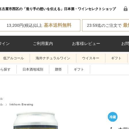
名古屋市西区の「造り手の想いを伝える」日本酒・ワインセレクトショップ
基本送料無料
最
13,200円(税込)以上
23:59迄のご注文で
ワイン
ご利用案内
お客様レビュー
お
低アルコール
海外ナチュラルワイン
ウイスキー
ギフト
から探す
日本酒地域別
贈答
ギフト
ル
ル
Inkhorn Brewing