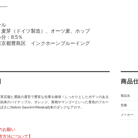
-----
ール
：麦芽（ドイツ製造）、オーツ麦、ホップ
分：8.5％
東京都豊島区 インクホーンブルーイング
明
商品
製品名:
】実店舗と通販の運営で豊富な在庫を確保！しっかりとしたボディのある
プ由来のパイナップル、オレンジ、黄桃やマンゴーといった黄色のフルー
型番:
さにNelson SauvinやRiwaka由来のダンクなアロマ。
メーカー:
のお願い
管方法について】