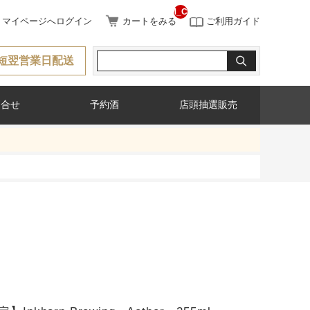
__ITM_CNT__
マイページへログイン
カートをみる
ご利用ガイド
短翌営業日配送
問合せ
予約酒
店頭抽選販売