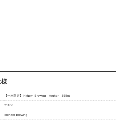
仕様
【一本限定】Inkhorn Brewing Aether 355ml
21186
Inkhorn Brewing