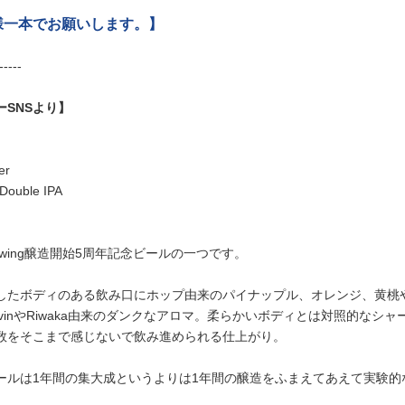
様一本でお願いします。】
-----
ーSNSより】
er
 Double IPA
 Brewing醸造開始5周年記念ビールの一つです。
したボディのある飲み口にホップ由来のパイナップル、オレンジ、黄桃
 SauvinやRiwaka由来のダンクなアロマ。柔らかいボディとは対照的
数をそこまで感じないで飲み進められる仕上がり。
ールは1年間の集大成というよりは1年間の醸造をふまえてあえて実験