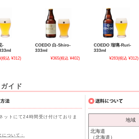
花-
COEDO 白-Shiro-
COEDO 瑠璃-Ruri-
333ml
333ml
333ml
3
(税込 ¥312)
¥365
(税込 ¥402)
¥283
(税込 ¥312)
用ガイド
ネットにて24時間受け付けておりま
地域
北海道
文について：
（北海道）