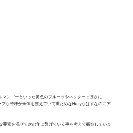
やマンゴーといった黄色のフルーツやネクターっぽさに
なシャープな苦味が全体を整えていて重ためなHazyなはずなのにア
的な要素を混ぜて次の年に繋げていく事を考えて醸造していま