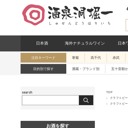
日本酒
海外ナチュラルワイン
日本
注目キーワード
寒菊
高千代
赤武
目的別で探す
酒蔵・ブランド別
五十音順
TOP
クラフトビー
クラフトビー
お酒を探す