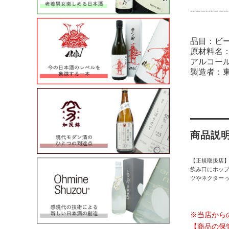
---------------
品目：ビ
原材料名
アルコール
製造者：
商品説
【正規取扱店
飲み口にホッ
ツやネクターっぽ
※当店から
【商品の保