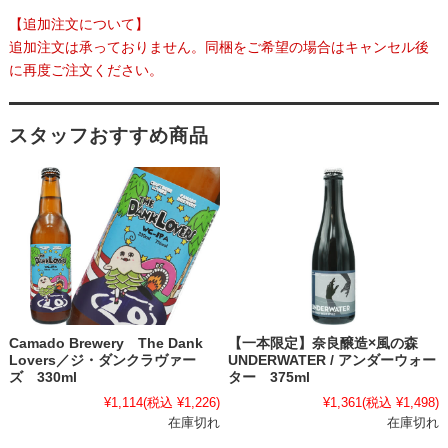
【追加注文について】
追加注文は承っておりません。同梱をご希望の場合はキャンセル後
に再度ご注文ください。
スタッフおすすめ商品
Camado Brewery The Dank
【一本限定】奈良醸造×風の森
Lovers／ジ・ダンクラヴァー
UNDERWATER / アンダーウォー
ズ 330ml
ター 375ml
¥1,114
(税込 ¥1,226)
¥1,361
(税込 ¥1,498)
在庫切れ
在庫切れ