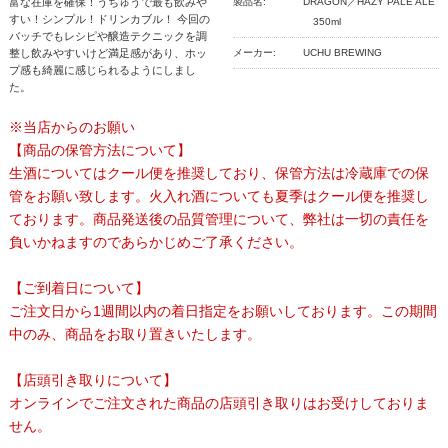
富な在庫を確保！うちゅうで最も飲みや
製品名:
DRAGON／HAZY PALE ALE
すい！シンプル！ドリンカブル！ 今回の
350ml
バッチでもレシピや醸造テクニックを調
整し飲みやすいけど満足感があり、ホッ
メーカー:
UCHU BREWING
プ感も綺麗に感じられるようにしまし
た。
※当店からのお願い
【商品の保管方法について】
生酒についてはクール便を推奨しており、保管方法は冷蔵庫での保
管をお願い致します。火入れ酒についても夏季はクール便を推奨し
ております。商品発送後の品質管理について、弊社は一切の責任を
負いかねますのであらかじめご了承ください。
【ご到着日について】
ご注文日から1週間以内の着日指定をお願いしております。この期間
中のみ、商品をお取り置きいたします。
【店頭引き取りについて】
オンラインでご注文された商品の店頭引き取りはお受けしておりま
せん。