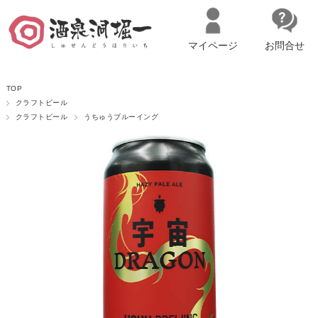
マイページ
お問合せ
__ITM_CNT__
名古屋市西区の「造り手の想いを伝える」日本酒・ワインセレクトショ
TOP
ップ
マイページへログイン
カートをみる
クラフトビール
クラフトビール
うちゅうブルーイング