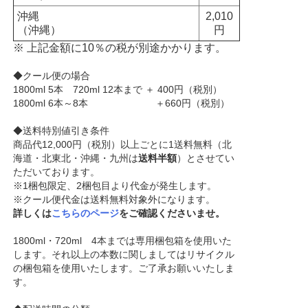
沖縄
2,010
（沖縄）
円
※ 上記金額に10％の税が別途かかります。
◆クール便の場合
1800ml 5本 720ml 12本まで ＋ 400円（税別）
1800ml 6本～8本 ＋660円（税別）
◆送料特別値引き条件
商品代12,000円（税別）以上ごとに1送料無料（北
海道・北東北・沖縄・九州は
送料半額
）とさせてい
ただいております。
※1梱包限定、2梱包目より代金が発生します。
※クール便代金は送料無料対象外になります。
詳しくは
こちらのページ
をご確認くださいませ。
1800ml・720ml 4本までは専用梱包箱を使用いた
します。それ以上の本数に関しましてはリサイクル
の梱包箱を使用いたします。ご了承お願いいたしま
す。