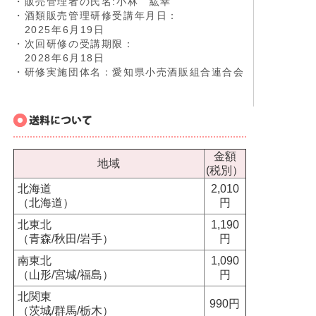
・販売管理者の氏名:小林 紘幸
・酒類販売管理研修受講年月日：
2025年6月19日
・次回研修の受講期限：
2028年6月18日
・研修実施団体名：愛知県小売酒販組合連合会
金額
地域
(税別）
北海道
2,010
（北海道）
円
北東北
1,190
（青森/秋田/岩手）
円
南東北
1,090
（山形/宮城/福島）
円
北関東
990円
（茨城/群馬/栃木）