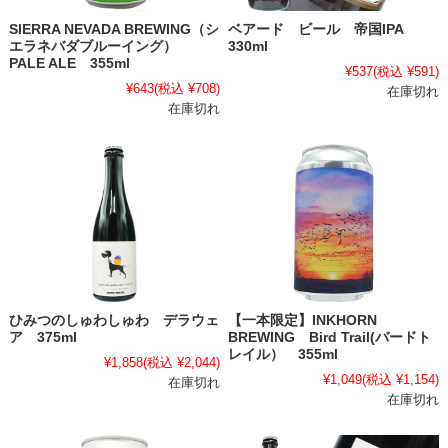
SIERRA NEVADA BREWING（シ
ベアード ビール 帝国IPA
エラネバダブルーイング）
330ml
PALE ALE 355ml
¥537
(税込 ¥591)
¥643
(税込 ¥708)
在庫切れ
在庫切れ
ひみつのしゅわしゅわ デラウェ
【一本限定】INKHORN
ア 375ml
BREWING Bird Trail(バードト
レイル） 355ml
¥1,858
(税込 ¥2,044)
¥1,049
(税込 ¥1,154)
在庫切れ
在庫切れ