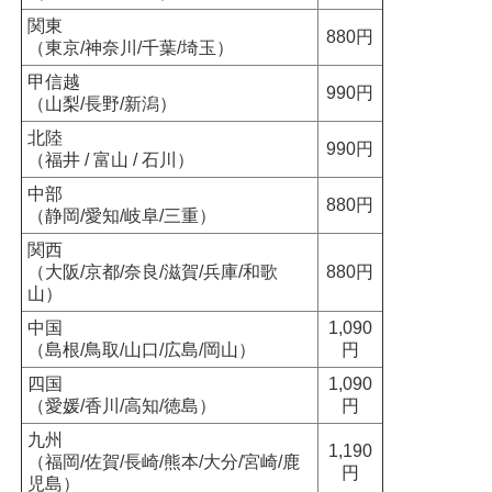
関東
880円
（東京/神奈川/千葉/埼玉）
甲信越
990円
（山梨/長野/新潟）
北陸
990円
（福井 / 富山 / 石川）
中部
880円
（静岡/愛知/岐阜/三重）
関西
（大阪/京都/奈良/滋賀/兵庫/和歌
880円
山）
中国
1,090
（島根/鳥取/山口/広島/岡山）
円
四国
1,090
（愛媛/香川/高知/徳島）
円
九州
1,190
（福岡/佐賀/長崎/熊本/大分/宮崎/鹿
円
児島）