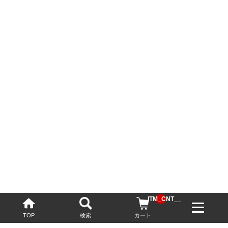
__ITM_CNT__
TOP
検索
カート