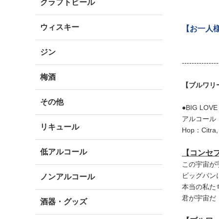
クラフトビール
ウィスキー
【お一人
ジン
---------------
梅酒
【ブルワリ
その他
●BIG LOVE
アルコール
リキュール
Hop：Citra, 
低アルコール
【コンセ
この宇宙が
ビッグバン
ノンアルコール
本当の私た
君が宇宙だ！
酒器・グッズ