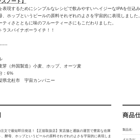
ーズノート】
を表現するためにシンプルなレシピで飲みやすいヘイジーなIPAを仕込
母、ホップというビールの原料それぞれのよさを宇宙的に表現しました
ーティさとともに味のフルーティーさにもこだわりました。
トラスパイナポーライチ！！
-----
ル
麦芽（外国製造）小麦、ホップ、オーツ麦
分：6%
梨県北杜市 宇宙カンパニー
明
商品
製品名:
の注文で最短即日発送！【正規取扱店】実店舗と通販の運営で豊富な在庫
ト、酵母、ホップというビールの原料それぞれのよさを宇宙的に表現しま
メーカー: