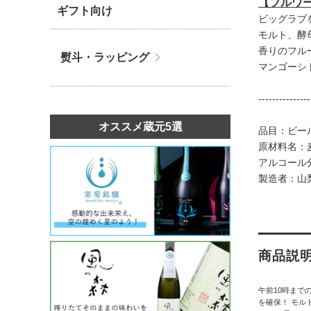
【ブルワ
ギフト向け
ビッグラブ
モルト、酵
香りのフル
熨斗・ラッピング
マンゴーシ
---------------
オススメ蔵元5選
品目：ビー
原材料名：
アルコール
製造者：山
商品説
午前10時まで
を確保！ モル