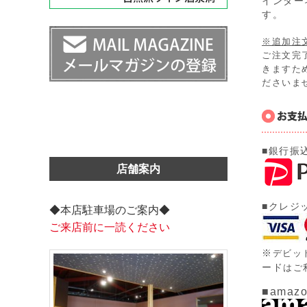
インター
す。
※追加注
ご注文完
きますた
ださいま
■銀行振
店舗案内
■クレジ
◆本店駐車場のご案内◆
ご来店前に一読ください
※
デビッ
ード
はご
■amazo