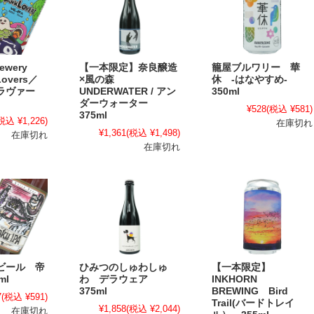
rewery
【一本限定】奈良醸造
籠屋ブルワリー 華
Lovers／
×風の森
休 -はなやすめ-
ラヴァー
UNDERWATER / アン
350ml
ダーウォーター
¥528
(税込 ¥581)
375ml
税込 ¥1,226)
在庫切れ
¥1,361
(税込 ¥1,498)
在庫切れ
在庫切れ
ビール 帝
ひみつのしゅわしゅ
【一本限定】
ml
わ デラウェア
INKHORN
375ml
BREWING Bird
7
(税込 ¥591)
Trail(バードトレイ
¥1,858
(税込 ¥2,044)
在庫切れ