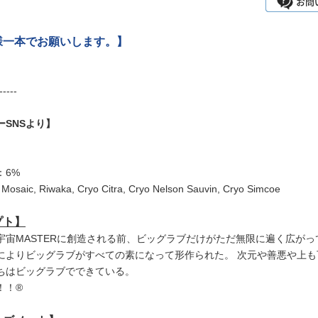
様一本でお願いします。】
-----
ーSNSより】
：6%
Mosaic, Riwaka, Cryo Citra, Cryo Nelson Sauvin, Cryo Simcoe
プト】
宇宙MASTERに創造される前、ビッグラブだけがただ無限に遍く広がっ
によりビッグラブがすべての素になって形作られた。 次元や善悪や上も
ちはビッグラブでできている。
！®︎