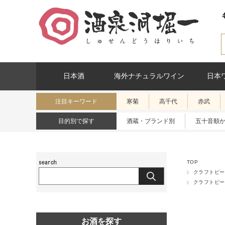
日本酒
海外ナチュラルワイン
日本
注目キーワード
寒菊
高千代
赤武
目的別で探す
酒蔵・ブランド別
五十音順
TOP
クラフトビー
クラフトビー
お酒を探す