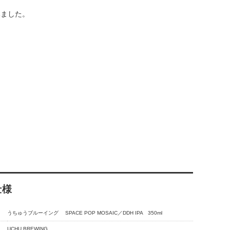
みました。
。
仕様
うちゅうブルーイング SPACE POP MOSAIC／DDH IPA 350ml
UCHU BREWING