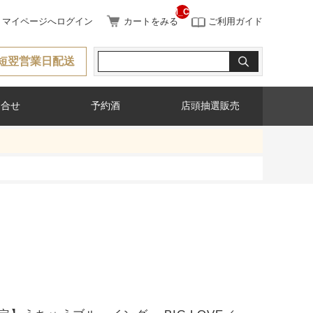
__ITM_CNT__
マイページへログイン
カートをみる
ご利用ガイド
短翌営業日配送
問合せ
予約酒
店頭抽選販売