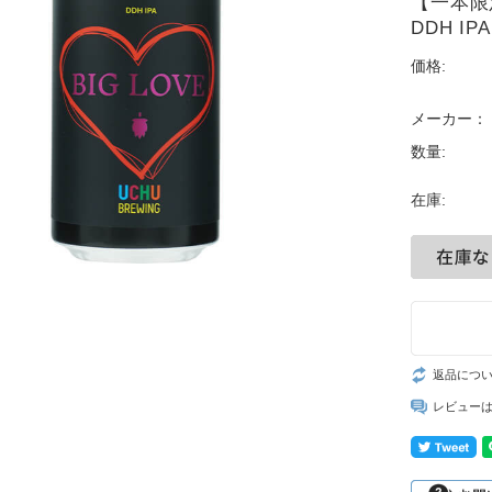
【一本限
DDH IP
価格:
メーカー：
数量:
在庫:
返品につ
レビュー