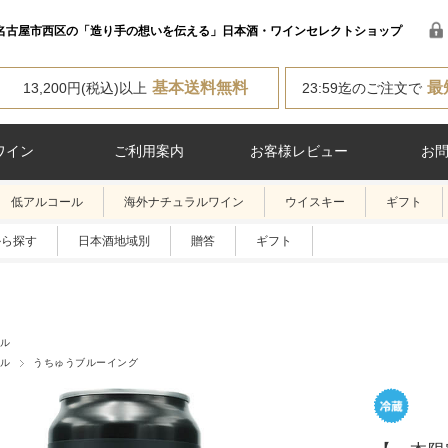
名古屋市西区の「造り手の想いを伝える」日本酒・ワインセレクトショップ
基本送料無料
最
13,200円(税込)以上
23:59迄のご注文で
ワイン
ご利用案内
お客様レビュー
お
低アルコール
海外ナチュラルワイン
ウイスキー
ギフト
から探す
日本酒地域別
贈答
ギフト
ル
ル
うちゅうブルーイング