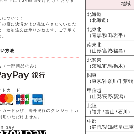
ネットにて24時間受け付けておりま
地域
北海道
文について：
（北海道）
了の度に決済および発送をさせていただ
北東北
め、追加注文は承りかねます。ご了承く
（青森/秋田/岩手）
せ。
南東北
（山形/宮城/福島）
北関東
込（一部商品のみ）
（茨城/群馬/栃木）
関東
（東京/神奈川/千葉/
ットカード
甲信越
（山梨/長野/新潟）
北陸
のクレジットカ
トカード及び、
海外発行
（福井 / 富山 / 石川）
利用いただけません。
中部
（静岡/愛知/岐阜/三
n pay