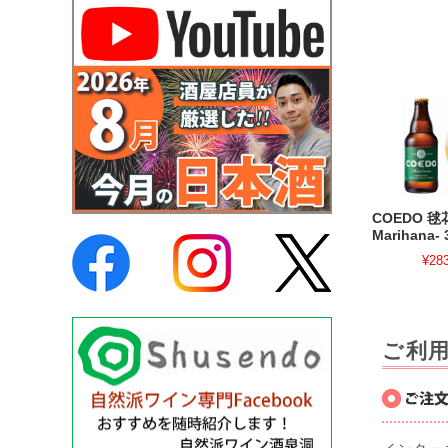
COEDO 毬
Marihana- 
¥28
ご利