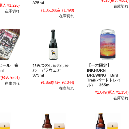
¥528
(税込 ¥581)
375ml
税込 ¥1,226)
在庫切れ
¥1,361
(税込 ¥1,498)
在庫切れ
在庫切れ
ビール 帝
ひみつのしゅわしゅ
【一本限定】
ml
わ デラウェア
INKHORN
375ml
BREWING Bird
7
(税込 ¥591)
Trail(バードトレイ
¥1,858
(税込 ¥2,044)
在庫切れ
ル） 355ml
在庫切れ
¥1,049
(税込 ¥1,154)
在庫切れ