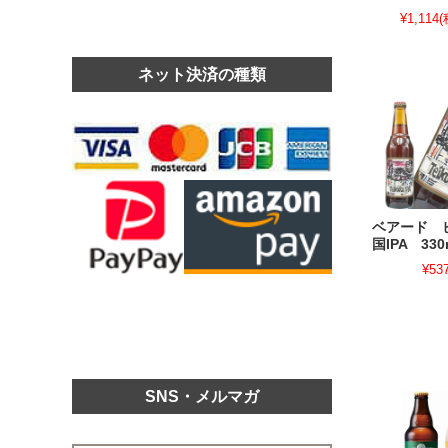
¥1,114
(
ネット決済の種類
ベアード 
国IPA 330
¥53
SNS・メルマガ