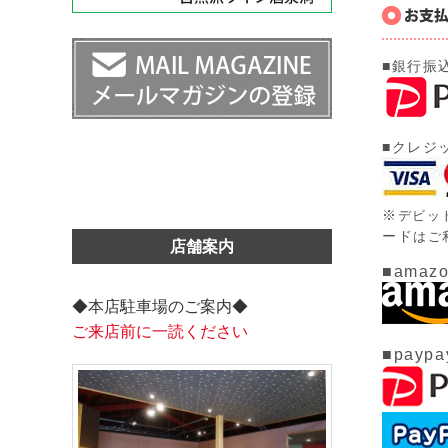
■銀行振
■クレジ
※
デビッ
ード
はご
店舗案内
■amazo
◆本店駐車場のご案内◆
ご来店前に一読ください
■paypa