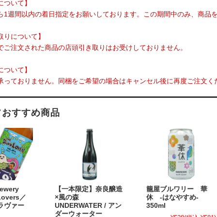
について】
ら1週間以内の着日指定をお願いしております。この期間中のみ、商品
取りについて】
でご注文された商品の店頭引き取りはお受けしておりません。
について】
承っておりません。同梱をご希望の場合はキャンセル後に再度ご注文く
フおすすめ商品
rewery
【一本限定】奈良醸造
籠屋ブルワリー 華
Lovers／
×風の森
休 -はなやすめ-
ラヴァー
UNDERWATER / アン
350ml
ダーウォーター