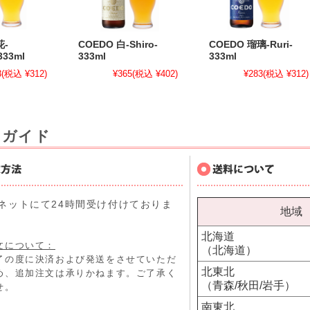
花-
COEDO 白-Shiro-
COEDO 瑠璃-Ruri-
333ml
333ml
333ml
3
(税込 ¥312)
¥365
(税込 ¥402)
¥283
(税込 ¥312)
用ガイド
ネットにて24時間受け付けておりま
地域
北海道
文について：
（北海道）
了の度に決済および発送をさせていただ
北東北
め、追加注文は承りかねます。ご了承く
（青森/秋田/岩手）
せ。
南東北