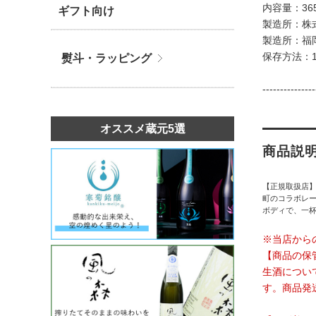
内容量：3
ギフト向け
製造所：株
製造所：福
保存方法：
熨斗・ラッピング
---------------
オススメ蔵元5選
商品説
【正規取扱店】
町のコラボレ
ボディで、一
※当店から
【商品の保
生酒につい
す。商品発