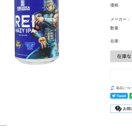
価格:
メーカー：
数量:
在庫:
返品につ
-----