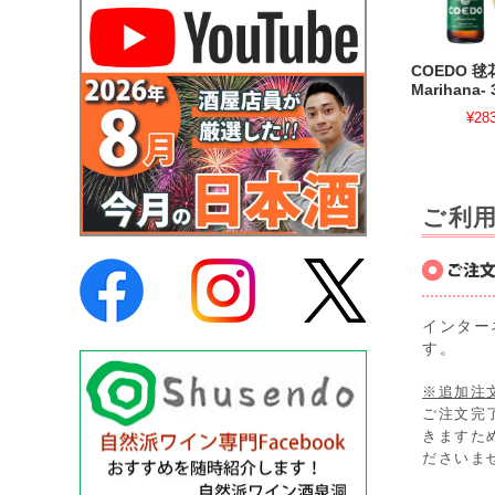
COEDO 毬
Marihana- 
¥28
ご利
インター
す。
※追加注
ご注文完
きますた
ださいま