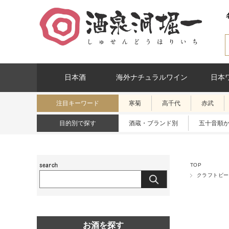
日本酒
海外ナチュラルワイン
日本
注目キーワード
寒菊
高千代
赤武
目的別で探す
酒蔵・ブランド別
五十音順
TOP
クラフトビー
お酒を探す