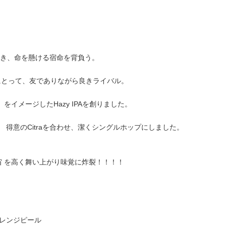
に生き、命を懸ける宿命を背負う。
にとって、友でありながら良きライバル。
メージしたHazy IPAを創りました。
得意のCitraを合わせ、潔くシングルホップにしました。
宙 を高く舞い上がり味覚に炸裂！！！！
レンジピール