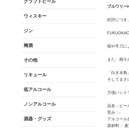
クラフトビール
ブルワリー
ウィスキー
好評につき
ジン
FUKUO
梅酒
指や手刀に
また、南斗
その他
「白き水鳥
リキュール
そしてまさ
低アルコール
力強いシト
ノンアルコール
品名：ビー
苦み：-
酒器・グッズ
アルコール
原材料： 