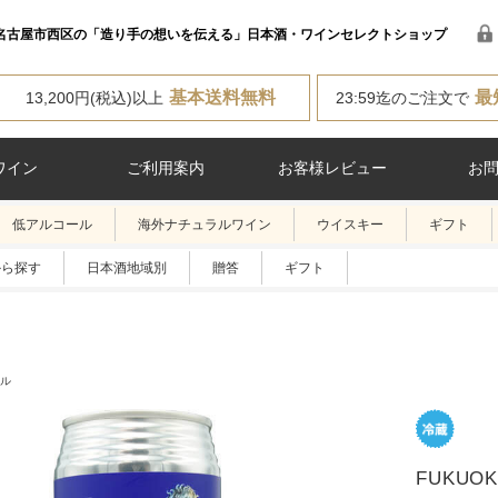
名古屋市西区の「造り手の想いを伝える」日本酒・ワインセレクトショップ
基本送料無料
最
13,200円(税込)以上
23:59迄のご注文で
ワイン
ご利用案内
お客様レビュー
お
低アルコール
海外ナチュラルワイン
ウイスキー
ギフト
から探す
日本酒地域別
贈答
ギフト
ル
FUKUOK