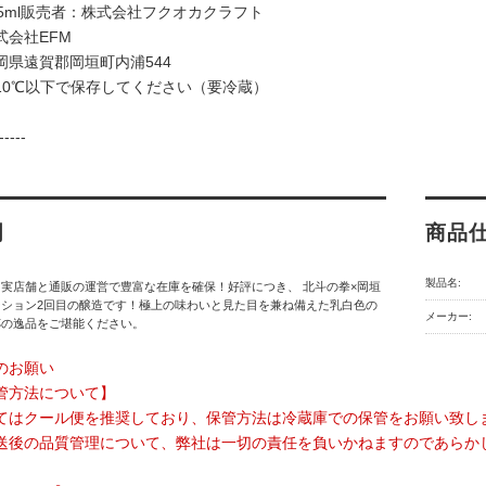
65ml販売者：株式会社フクオカクラフト
式会社EFM
岡県遠賀郡岡垣町内浦544
10℃以下で保存してください（要冷蔵）
-----
明
商品
製品名:
実店舗と通販の運営で豊富な在庫を確保！好評につき、 北斗の拳×岡垣
ーション2回目の醸造です！極上の味わいと見た目を兼ね備えた乳白色の
メーカー:
杯の逸品をご堪能ください。
のお願い
管方法について】
てはクール便を推奨しており、保管方法は冷蔵庫での保管をお願い致し
送後の品質管理について、弊社は一切の責任を負いかねますのであらか