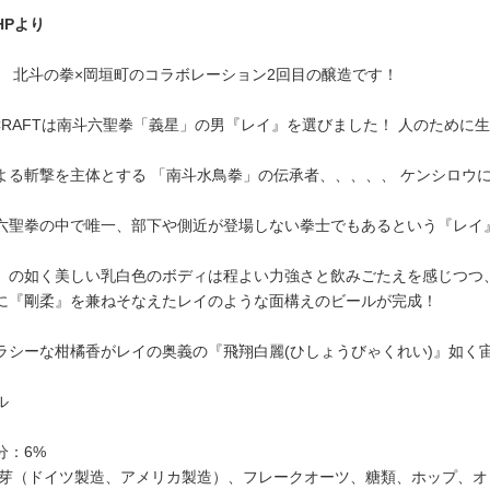
HPより
、 北斗の拳×岡垣町のコラボレーション2回目の醸造です！
KACRAFTは南斗六聖拳「義星」の男『レイ』を選びました！ 人のため
よる斬撃を主体とする 「南斗水鳥拳」の伝承者、、、、、 ケンシロウ
六聖拳の中で唯一、部下や側近が登場しない拳士でもあるという『レイ』をイ
」の如く美しい乳白色のボディは程よい力強さと飲みごたえを感じつつ、 
に『剛柔』を兼ねそなえたレイのような面構えのビールが完成！
ラシーな柑橘香がレイの奥義の『飛翔白麗(ひしょうびゃくれい)』如く
ル
分：6%
麦芽（ドイツ製造、アメリカ製造）、フレークオーツ、糖類、ホップ、オ