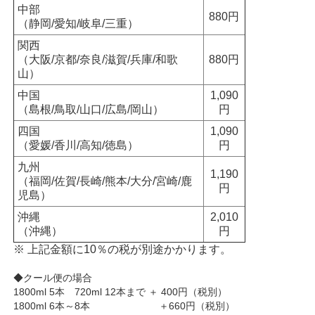
中部
880円
（静岡/愛知/岐阜/三重）
関西
（大阪/京都/奈良/滋賀/兵庫/和歌
880円
山）
中国
1,090
（島根/鳥取/山口/広島/岡山）
円
四国
1,090
（愛媛/香川/高知/徳島）
円
九州
1,190
（福岡/佐賀/長崎/熊本/大分/宮崎/鹿
円
児島）
沖縄
2,010
（沖縄）
円
※ 上記金額に10％の税が別途かかります。
◆クール便の場合
1800ml 5本 720ml 12本まで ＋ 400円（税別）
1800ml 6本～8本 ＋660円（税別）