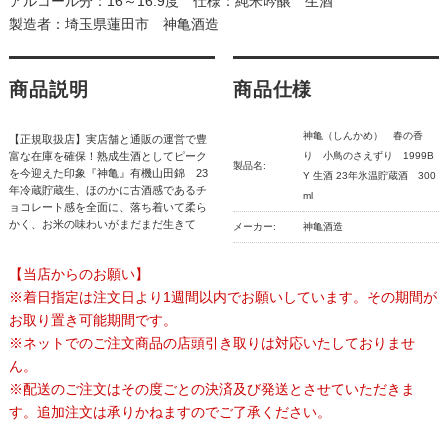
アルコール分：16～16.9度 仕様：純米吟醸 生酒
製造者：埼玉県蓮田市 神亀酒造
商品説明
商品仕様
神亀（しんかめ） 春の香
【正規取扱店】実店舗と通販の運営で豊
富な在庫を確保！熟成生酒としてピーク
り 小鳥のさえずり 1999B
製品名:
を今迎えた印象『神亀』有機山田錦 23
Y 生酒 23年氷温貯蔵酒 300
年冷蔵貯蔵生、ほのかに古酒感であるチ
ml
ョコレート感を全面に、落ち着いて柔ら
かく、お米の味わいがまだまだ生きて
メーカー:
神亀酒造
【当店からのお願い】
※着日指定は注文日より1週間以内でお願いしています。その期間が
お取り置き可能期間です。
※ネットでのご注文商品の店頭引き取りは対応いたしておりませ
ん。
※配送のご注文はその度ごとの決済及び発送とさせていただきま
す。追加注文は承りかねますのでご了承ください。