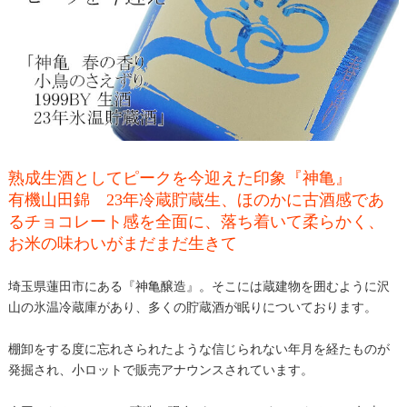
熟成生酒としてピークを今迎えた印象『神亀』
有機山田錦 23年冷蔵貯蔵生、ほのかに古酒感であ
るチョコレート感を全面に、落ち着いて柔らかく、
お米の味わいがまだまだ生きて
埼玉県蓮田市にある『神亀醸造』。そこには蔵建物を囲むように沢
山の氷温冷蔵庫があり、多くの貯蔵酒が眠りについております。
棚卸をする度に忘れさられたような信じられない年月を経たものが
発掘され、小ロットで販売アナウンスされています。