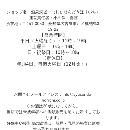
ショップ名：酒泉洞堀一（しゅせんどうほりいち）
運営責任者：小久保 喜宣
所在地：〒451-0053 愛知県名古屋市西区枇杷島3-
19-22
【営業時間】
平日（火曜除く）：11時～19時
土曜日：10時～19時
日・祝祭日：10時～18時
【定休日】
年頭4日、毎週火曜日（12月除く）
お問合せメールアドレス：
info@syusendo-
horiichi.co.jp
◇お酒は20歳になってから。
当店では未成年者への酒類販売を硬くお断りしてお
ります。
妊娠中や授乳期の飲酒は、胎児・乳児の発育に影響
する恐れがおります。