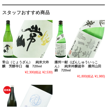
スタッフおすすめ商品
常山（じょうざん） 純米大吟
播州一献（ばんしゅういっこ
醸 芳醇辛口 極 720ml
ん） 純米吟醸超辛 播州山田
錦 720ml
¥2,300
(税込 ¥2,530)
¥1,800
(税込 ¥1,980)