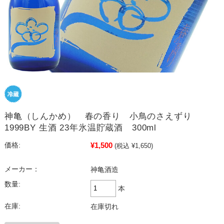
神亀（しんかめ） 春の香り 小鳥のさえずり
1999BY 生酒 23年氷温貯蔵酒 300ml
¥1,500
価格:
(税込 ¥1,650)
メーカー：
神亀酒造
数量:
本
在庫:
在庫切れ