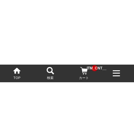
__ITM_CNT__
TOP
検索
カート
配送・送料について
お酒の鮮度を保つため、必要に応じてクール便で配送いたします。