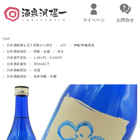
マイページ
お問合せ
__ITM_CNT__
名古屋市西区の「造り手の想いを伝える」日本酒・ワインセレクトショ
TOP
ップ
マイページへログイン
カートをみる
日本酒銘柄を五十音順から探す
さ行
神亀/神亀酒造
日本酒地域別
関東・信越
埼玉
日本酒予算別
1,001円～3,000円
日本酒容量別
300ml以下
日本酒種類別
生酒
日本酒種類別
純米吟醸・吟醸