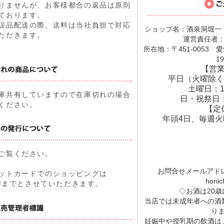
りませんが、お客様都合の返品は原則
ております。
誤品配送の際、送料は当社負担で対応
ショップ名：酒泉洞堀一
ただきます。
運営責任者
所在地：〒451-0053
19
【営
平日（火曜除く
土曜日：1
庫共有していますので在庫切れの場合
日・祝祭日：
ください。
【定
年頭4日、毎週火
ご覧ください。
お問合せメールアド
ットカードでのショッピングは
horiic
00円までとさせていただきます。
◇お酒は20
当店では未成年者への酒
り
妊娠中や授乳期の飲酒は