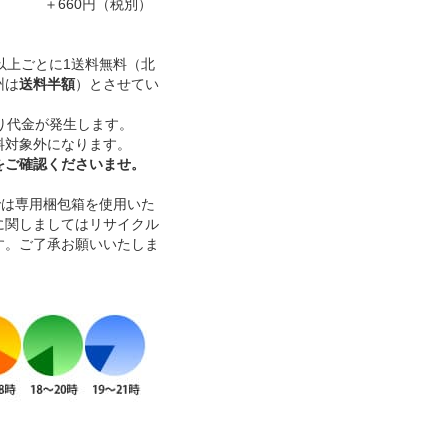
本 ＋660円（税別）
）以上ごとに1送料無料（北
州は
送料半額
）とさせてい
り代金が発生します。
料対象外になります。
をご確認くださいませ。
本までは専用梱包箱を使用いた
に関しましてはリサイクル
す。ご了承お願いいたしま