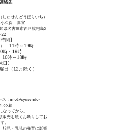
（しゅせんどうほりいち）
：小久保 喜宣
 愛知県名古屋市西区枇杷島3-
-22
業時間】
）：11時～19時
0時～19時
10時～18時
休日】
曜日（12月除く）
レス：
info@syusendo-
hi.co.jp
歳になってから。
類販売を硬くお断りしてお
ます。
、胎児・乳児の発育に影響