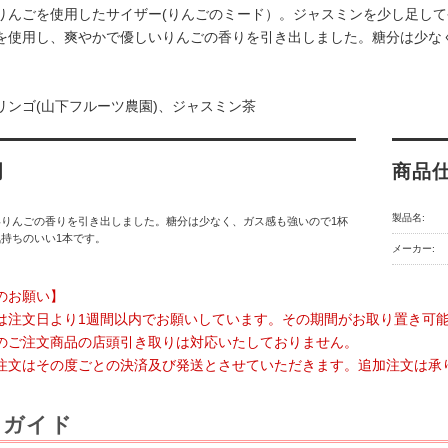
りんごを使用したサイザー(りんごのミード）。ジャスミンを少し足し
を使用し、爽やかで優しいりんごの香りを引き出しました。糖分は少な
リンゴ(山下フルーツ農園)、ジャスミン茶
明
商品
製品名:
いりんごの香りを引き出しました。糖分は少なく、ガス感も強いので1杯
持ちのいい1本です。
メーカー:
のお願い】
は注文日より1週間以内でお願いしています。その期間がお取り置き可
のご注文商品の店頭引き取りは対応いたしておりません。
注文はその度ごとの決済及び発送とさせていただきます。追加注文は承
用ガイド