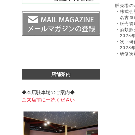
販売場の
・株式会
名古屋市
・販売管
・酒類販
2025年
・次回研
2028年
・研修実
店舗案内
◆本店駐車場のご案内◆
ご来店前に一読ください