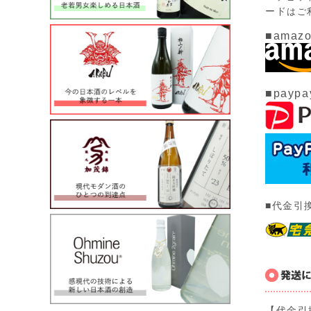
ード
はご
■amazo
■paypa
■代金引
【代金引