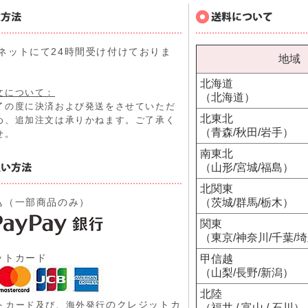
ネットにて24時間受け付けておりま
地域
北海道
文について：
（北海道）
了の度に決済および発送をさせていただ
北東北
め、追加注文は承りかねます。ご了承く
（青森/秋田/岩手）
せ。
南東北
（山形/宮城/福島）
北関東
込（一部商品のみ）
（茨城/群馬/栃木）
関東
（東京/神奈川/千葉/
ットカード
甲信越
（山梨/長野/新潟）
北陸
のクレジットカ
トカード及び、
海外発行
（福井 / 富山 / 石川）