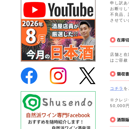
申し訳あ
お断りし
不良品、
させてい
店舗と在
はご容赦
コチラ
を
※クレジ
50,0