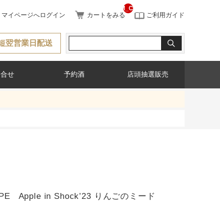
__ITM_CNT__
マイページへログイン
カートをみる
ご利用ガイド
短翌営業日配送
問合せ
予約酒
店頭抽選販売
PE Apple in Shock’23 りんごのミード