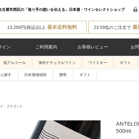
名古屋市西区の「造り手の想いを伝える」日本酒・ワインセレクトショップ
基本送料無料
最
13,200円(税込)以上
23:59迄のご注文で
ワイン
ご利用案内
お客様レビュー
お
低アルコール
海外ナチュラルワイン
ウイスキー
ギフト
から探す
日本酒地域別
贈答
ギフト
ド・ブラゴット
ANTELO
500ml