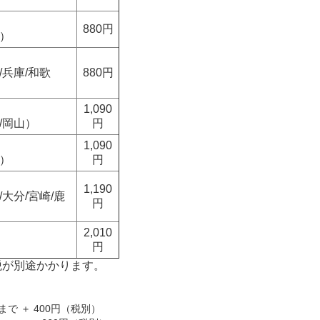
880円
重）
/兵庫/和歌
880円
1,090
/岡山）
円
1,090
島）
円
1,190
/大分/宮崎/鹿
円
2,010
円
税が別途かかります。
2本まで ＋ 400円（税別）