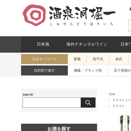
日本酒
海外ナチュラルワイン
日本
注目キーワード
寒菊
高千代
赤武
目的別で探す
酒蔵・ブランド別
五十音順
TOP
クラフトミー
クラフト
お酒を探す