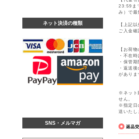
23:5
み）で最
ネット決済の種類
【上記以
ご入金確
【お荷物
・不在時
・保管期
・返送後
がありま
※ネット
せん。
※指定日
送いたし
SNS・メルマガ