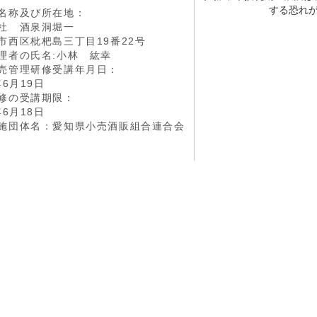
する恐れ
名称及び所在地：
社 酒泉洞堀一
西区枇杷島三丁目19番22号
理者の氏名:小林 紘幸
売管理研修受講年月日：
6月19日
修の受講期限：
6月18日
施団体名：愛知県小売酒販組合連合会