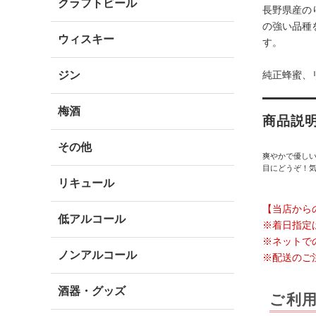
クラフトビール
長野県産の
の強い品種
ウィスキー
す。
ジン
純正蜂蜜、
梅酒
商品説
その他
爽やかで優し
目にどうぞ！気
リキュール
【当店から
低アルコール
※着日指定
※ネットで
ノンアルコール
※配送のご
酒器・グッズ
ご利