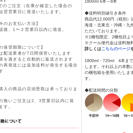
1800ml 6本～8
9までのご注文（在庫が確定した場合の
短翌営業日に発送いたします。
◆送料特別値引き条件
商品代12,000円（税別
外のお支払い方法】
海道・北東北・沖縄・九
認後、1〜２営業日以内に発送。
ただいております。
※1梱包限定、2梱包目よ
※クール便代金は送料無
の保管期限について】
詳しくは
こちらのページ
は配送業者が7日間保管いたします
限を過ぎると自動的に返送されます
1800ml・720ml 4
の再発送には追加送料が発生する場合
します。それ以上の本数
す
の梱包箱を使用いたしま
す。
購入の商品の店頭受取は承っておりま
◆配送時間の分類
の無いご注文は2、3営業日以内に発
ます。