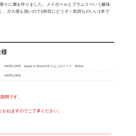
て香りに層を作りました。メイポールとブラムリーいう酸味
く、ガス感も強いので1杯目にどうぞ！気持ちのいい1本で
仕様
ANTELOPE Apple in Shock’23 りんごのミード 500ml
ANTELOPE
能期間です。
りかねますのでご了承ください。