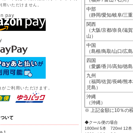
利用いただけません。
中部
（静岡/愛知/岐阜/三
n pay
関西
（大阪/京都/奈良/滋賀
山）
y
中国
（島根/鳥取/山口/広島
四国
（愛媛/香川/高知/徳
九州
（福岡/佐賀/長崎/熊本
児島）
換がご利用いただけます。
沖縄
（沖縄）
※ 上記金額に10％の
◆クール便の場合
1800ml 5本 720ml 1
換】