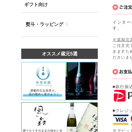
ギフト向け
インター
熨斗・ラッピング
す。
※追加注
ご注文完
きますた
オススメ蔵元5選
ださいま
■銀行振
■クレジ
※
デビッ