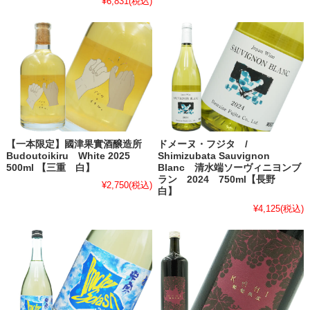
¥6,831
(税込)
【一本限定】國津果實酒醸造所
ドメーヌ・フジタ /
Budoutoikiru White 2025
Shimizubata Sauvignon
500ml 【三重 白】
Blanc 清水端ソーヴィニヨンブ
ラン 2024 750ml【長野
¥2,750
(税込)
白】
¥4,125
(税込)