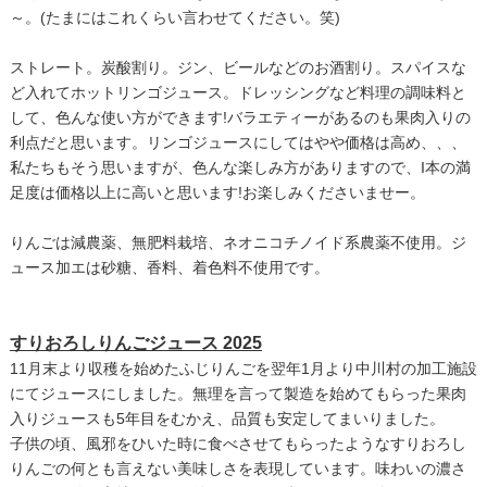
～。(たまにはこれくらい言わせてください。笑)
ストレート。炭酸割り。ジン、ビールなどのお酒割り。スパイスな
ど入れてホットリンゴジュース。ドレッシングなど料理の調味料と
して、色んな使い方ができます!バラエティーがあるのも果肉入りの
利点だと思います。リンゴジュースにしてはやや価格は高め、、、
私たちもそう思いますが、色んな楽しみ方がありますので、I本の満
足度は価格以上に高いと思います!お楽しみくださいませー。
りんごは減農薬、無肥料栽培、ネオニコチノイド系農薬不使用。ジ
ュース加エは砂糖、香料、着色料不使用です。
すりおろしりんごジュース 2025
11月末より収穫を始めたふじりんごを翌年1月より中川村の加工施設
にてジュースにしました。無理を言って製造を始めてもらった果肉
入りジュースも5年目をむかえ、品質も安定してまいりました。
子供の頃、風邪をひいた時に食べさせてもらったようなすりおろし
りんごの何とも言えない美味しさを表現しています。味わいの濃さ