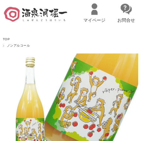
マイページ
お問合せ
__ITM_CNT__
名古屋市西区の「造り手の想いを伝える」日本酒・ワインセレクトショ
TOP
ップ
マイページへログイン
カートをみる
ノンアルコール