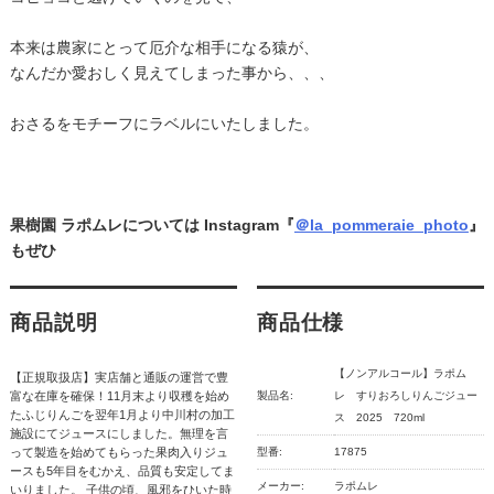
本来は農家にとって厄介な相手になる猿が、
なんだか愛おしく見えてしまった事から、、、
おさるをモチーフにラベルにいたしました。
果樹園 ラポムレについては Instagram『
＠la_pommeraie_photo
』
もぜひ
商品説明
商品仕様
【ノンアルコール】ラポム
【正規取扱店】実店舗と通販の運営で豊
富な在庫を確保！11月末より収穫を始め
製品名:
レ すりおろしりんごジュー
たふじりんごを翌年1月より中川村の加工
ス 2025 720ml
施設にてジュースにしました。無理を言
って製造を始めてもらった果肉入りジュ
型番:
17875
ースも5年目をむかえ、品質も安定してま
メーカー:
ラポムレ
いりました。 子供の頃、風邪をひいた時