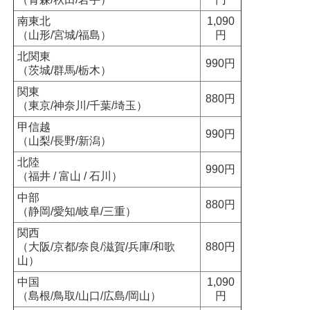
南東北
1,090
（山形/宮城/福島）
円
北関東
990円
（茨城/群馬/栃木）
関東
880円
（東京/神奈川/千葉/埼玉）
甲信越
990円
（山梨/長野/新潟）
北陸
990円
（福井 / 富山 / 石川）
中部
880円
（静岡/愛知/岐阜/三重）
関西
（大阪/京都/奈良/滋賀/兵庫/和歌
880円
山）
中国
1,090
（島根/鳥取/山口/広島/岡山）
円