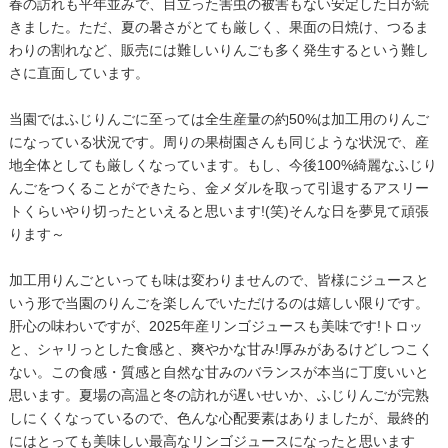
春の訪れも平年並みで、目立った害虫の被害もない安定した日が続
きました。ただ、夏の暑さがとても厳しく、果面の日焼け、つるま
わりの割れなど、販売には難しいりんごも多く発生するという難し
さに直面しています。
当園ではふじりんごに至っては全生産量の約50%は加工用のりんご
になっている状況です。周りの果樹園さんも同じような状況で、産
地全体としても厳しくなっています。もし、今後100%綺麗なふじり
んごをつくることができたら、金メダルを取って引退するアスリー
トくらいやり切ったといえると思います!(笑)そんな日を夢見て頑張
ります～
加工用りんごといっても味は変わりませんので、皆様にジュースと
いう形で当園のりんごを楽しんでいただけるのは嬉しい限りです。
肝心の味わいですが、2025年産リンゴジュースも美味です!トロッ
と、シャリっとした食感と、爽やかな甘み!厚みがあるけどしつこく
ない。この食感・質感と自然な甘みのバランスが本当に丁度いいと
思います。夏場の高温と冬の訪れが遅いせいか、ふじりんごが完熟
しにくくなっているので、色んな心配要素はありましたが、最終的
にはとっても美味しい最高なリンゴジュースになったと思います