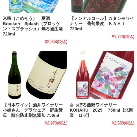
米宗（こめそう） 夏酒
【ノンアルコール】カタシモワイ
Brocken Splash（ブロッケ
ナリー 葡萄果皮 ＫＡＨＩ
ン・スプラッシュ）無ろ過生酒
720ml
720ml
¥1,728
(税込)
¥2,024
(税込)
【日本ワイン】酒井ワイナリー
さっぽろ藤野ワイナリー
小姫さん デラウェア 野生酵
KOHARU 2025 750ml【北海
母 酸化防止剤無添加 750ml
道 ロゼ】
¥2,970
(税込)
¥2,588
(税込)