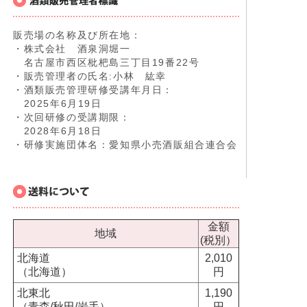
販売場の名称及び所在地：
・株式会社 酒泉洞堀一
名古屋市西区枇杷島三丁目19番22号
・販売管理者の氏名:小林 紘幸
・酒類販売管理研修受講年月日：
2025年6月19日
・次回研修の受講期限：
2028年6月18日
・研修実施団体名：愛知県小売酒販組合連合会
金額
地域
(税別）
北海道
2,010
（北海道）
円
北東北
1,190
（青森/秋田/岩手）
円