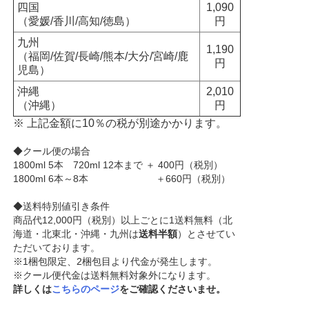
四国
1,090
（愛媛/香川/高知/徳島）
円
九州
1,190
（福岡/佐賀/長崎/熊本/大分/宮崎/鹿
円
児島）
沖縄
2,010
（沖縄）
円
※ 上記金額に10％の税が別途かかります。
◆クール便の場合
1800ml 5本 720ml 12本まで ＋ 400円（税別）
1800ml 6本～8本 ＋660円（税別）
◆送料特別値引き条件
商品代12,000円（税別）以上ごとに1送料無料（北
海道・北東北・沖縄・九州は
送料半額
）とさせてい
ただいております。
※1梱包限定、2梱包目より代金が発生します。
※クール便代金は送料無料対象外になります。
詳しくは
こちらのページ
をご確認くださいませ。