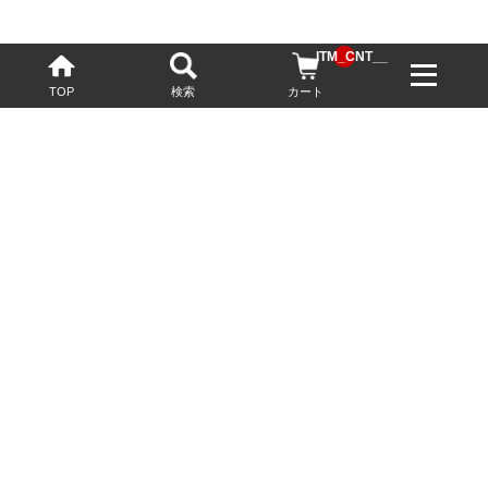
__ITM_CNT__
TOP
検索
カート
配送・送料について
お酒の鮮度を保つため、必要に応じてクール便で配送いたします。
基本送料無料
13,200円(税込)以上
※ネットでご購入されたお客様限定
最短翌営業日配送
23:59迄のご注文で