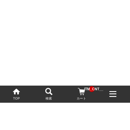
__ITM_CNT__
TOP
検索
カート
配送・送料について
お酒の鮮度を保つため、必要に応じてクール便で配送いたします。