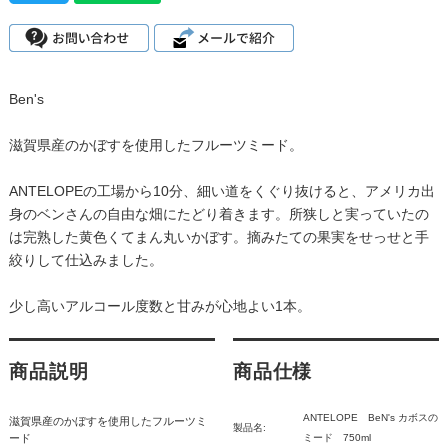
Ben's
滋賀県産のかぼすを使用したフルーツミード。
ANTELOPEの工場から10分、細い道をくぐり抜けると、アメリカ出
身のベンさんの自由な畑にたどり着きます。所狭しと実っていたの
は完熟した黄色くてまん丸いかぼす。摘みたての果実をせっせと手
絞りして仕込みました。
少し高いアルコール度数と甘みが心地よい1本。
商品説明
商品仕様
ANTELOPE BeN's カボスの
滋賀県産のかぼすを使用したフルーツミ
製品名:
ード
ミード 750ml