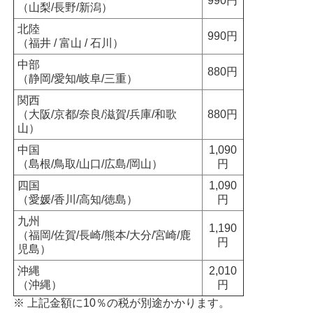
990円
（山梨/長野/新潟）
北陸
990円
（福井 / 富山 / 石川）
中部
880円
（静岡/愛知/岐阜/三重）
関西
（大阪/京都/奈良/滋賀/兵庫/和歌
880円
山）
中国
1,090
（島根/鳥取/山口/広島/岡山）
円
四国
1,090
（愛媛/香川/高知/徳島）
円
九州
1,190
（福岡/佐賀/長崎/熊本/大分/宮崎/鹿
円
児島）
沖縄
2,010
（沖縄）
円
※ 上記金額に10％の税が別途かかります。