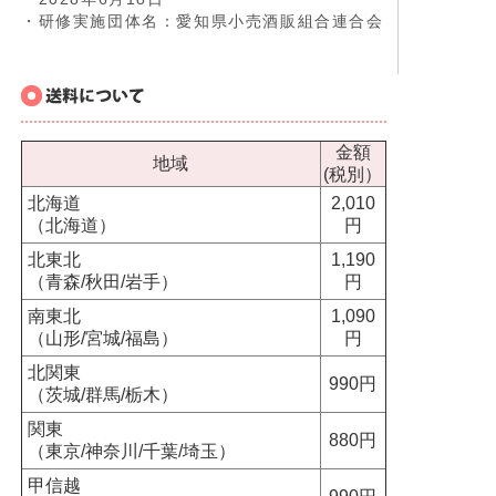
・研修実施団体名：愛知県小売酒販組合連合会
金額
地域
(税別）
北海道
2,010
（北海道）
円
北東北
1,190
（青森/秋田/岩手）
円
南東北
1,090
（山形/宮城/福島）
円
北関東
990円
（茨城/群馬/栃木）
関東
880円
（東京/神奈川/千葉/埼玉）
甲信越