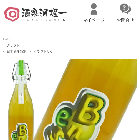
マイページ
お問合せ
__ITM_CNT__
名古屋市西区の「造り手の想いを伝える」日本酒・ワインセレクトショ
TOP
ップ
マイページへログイン
カートをみる
クラフト
日本酒種類別
クラフトサケ