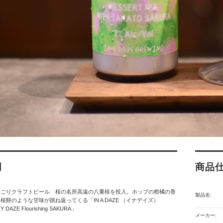
明
商品
にごりクラフトビール 桜の名所高遠の八重桜を投入。ホップの柑橘の香
製品名:
桜餅のような甘味が跳ね返ってくる「IN A DAZE （イナデイズ）
 DAZE Flourishing SAKURA」
メーカー: