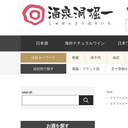
日本酒
海外ナチュラルワイン
日本
注目キーワード
寒菊
高千代
赤武
目的別で探す
酒蔵・ブランド別
五十音順
TOP
クラフトビー
クラフトビー
お酒を探す