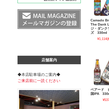
Camado B
The Dank 
ジ・ダンク
ズ 330ml
¥1,114
(
店舗案内
◆本店駐車場のご案内◆
ご来店前に一読ください
ベアード 
国IPA 330
¥53