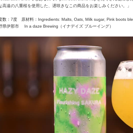
な高遠の八重桜を使用した、遅咲きなこの商品をお楽しみください。」
 原材料：Ingredients: Malts, Oats, Milk sugar, Pink boots blen
県伊那市 In a daze Brewing（イナデイズ ブルーイング）