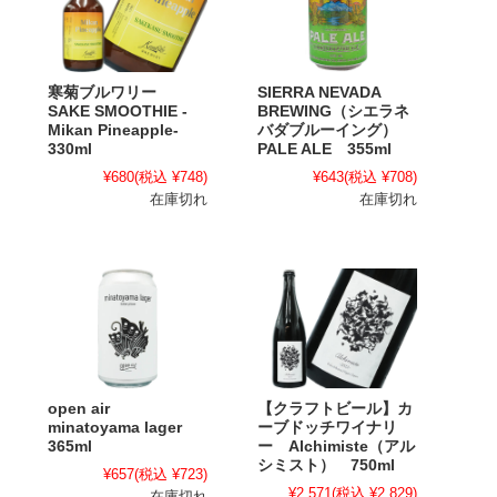
寒菊ブルワリー
SIERRA NEVADA
SAKE SMOOTHIE -
BREWING（シエラネ
Mikan Pineapple-
バダブルーイング）
330ml
PALE ALE 355ml
¥680
(税込 ¥748)
¥643
(税込 ¥708)
在庫切れ
在庫切れ
open air
【クラフトビール】カ
minatoyama lager
ーブドッチワイナリ
365ml
ー Alchimiste（アル
シミスト） 750ml
¥657
(税込 ¥723)
¥2,571
(税込 ¥2,829)
在庫切れ