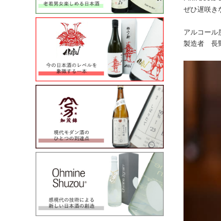
ぜひ遅咲き
アルコール度数：7度
製造者 長野