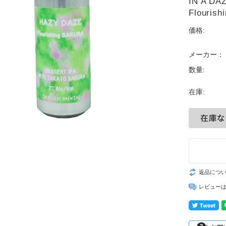
IN A D
Flouris
価格:
メーカー：
数量:
在庫:
返品につ
レビュー