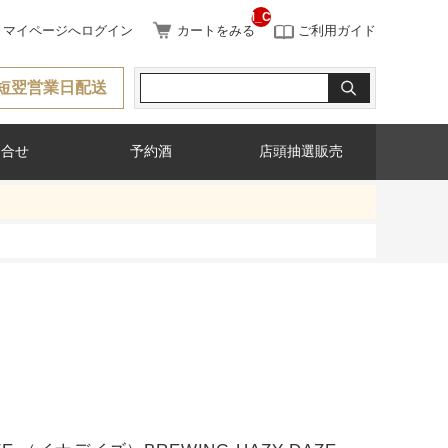
__ITM_CNT__
マイページへログイン
カートをみる
ご利用ガイド
短翌営業日配送
問合せ
予約酒
店頭抽選販売