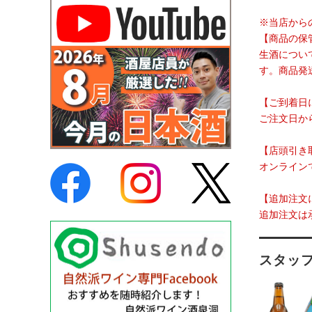
※当店から
【商品の保
生酒につい
す。商品発
【ご到着日
ご注文日か
【店頭引き
オンライン
【追加注文
追加注文は
スタッ