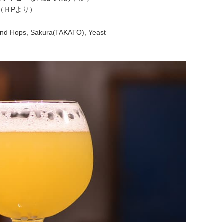
（ＨPより）
d Hops, Sakura(TAKATO), Yeast