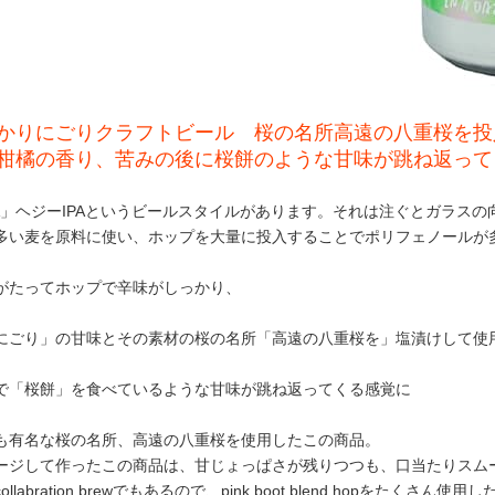
かりにごりクラフトビール 桜の名所高遠の八重桜を投
柑橘の香り、苦みの後に桜餅のような甘味が跳ね返って
 IPA」ヘジーIPAというビールスタイルがあります。それは注ぐとガラ
多い麦を原料に使い、ホップを大量に投入することでポリフェノール
がたってホップで辛味がしっかり、
にごり」の甘味とその素材の桜の名所「高遠の八重桜を」塩漬けして使
で「桜餅」を食べているような甘味が跳ね返ってくる感覚に
も有名な桜の名所、高遠の八重桜を使用したこの商品。
ージして作ったこの商品は、甘じょっぱさが残りつつも、口当たりスム
ts collabration brewでもあるので、pink boot blend hopをた