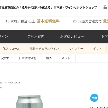
名古屋市西区の「造り手の想いを伝える」日本酒・ワインセレクトショップ
基本送料無料
最
13,200円(税込)以上
23:59迄のご注文で
ワイン
ご利用案内
お客様レビュー
お
低アルコール
海外ナチュラルワイン
ウイスキー
ギフト
から探す
日本酒地域別
贈答
ギフト
ル
IN A DAZE
ル