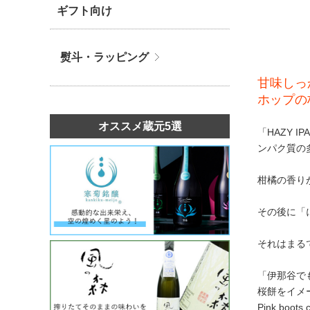
ギフト向け
熨斗・ラッピング
甘味しっ
ホップの
オススメ蔵元5選
「HAZY
ンパク質の
柑橘の香り
その後に「
それはまる
「伊那谷で
桜餅をイメ
Pink boo