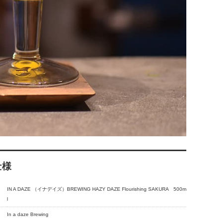
仕様
IN A DAZE （イナデイズ）BREWING HAZY DAZE Flourishing SAKURA 500m
l
In a daze Brewing