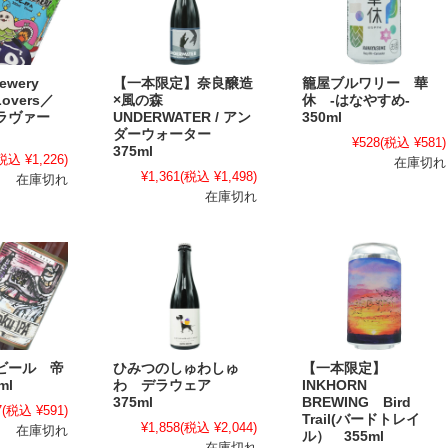
rewery
【一本限定】奈良醸造
籠屋ブルワリー 華
Lovers／
×風の森
休 -はなやすめ-
ラヴァー
UNDERWATER / アン
350ml
ダーウォーター
¥528
(税込 ¥581)
375ml
税込 ¥1,226)
在庫切れ
¥1,361
(税込 ¥1,498)
在庫切れ
在庫切れ
ビール 帝
ひみつのしゅわしゅ
【一本限定】
ml
わ デラウェア
INKHORN
375ml
BREWING Bird
7
(税込 ¥591)
Trail(バードトレイ
¥1,858
(税込 ¥2,044)
在庫切れ
ル） 355ml
在庫切れ