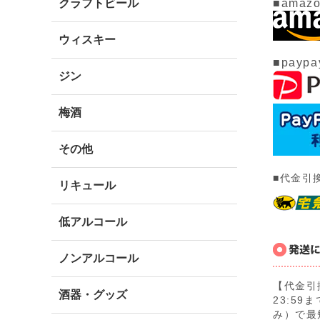
■amazo
クラフトビール
ウィスキー
■paypa
ジン
梅酒
その他
■代金引
リキュール
低アルコール
ノンアルコール
【代金引
酒器・グッズ
23:5
み）で最