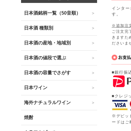
インター
日本酒銘柄一覧（50音順）
す。
※追加注
日本酒 種類別
ご注文完
きますた
日本酒の産地・地域別
ださいま
日本酒の値段で選ぶ
■銀行振
日本酒の容量でさがす
日本ワイン
■クレジ
海外ナチュラルワイン
※
デビッ
焼酎
ード
はご