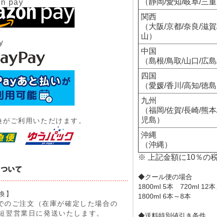
（静岡/愛知/岐阜/三
n pay
関西
（大阪/京都/奈良/滋賀
山）
y
中国
（島根/鳥取/山口/広島
四国
（愛媛/香川/高知/徳
九州
（福岡/佐賀/長崎/熊本
児島）
換がご利用いただけます。
沖縄
（沖縄）
※ 上記金額に10％の
◆クール便の場合
1800ml 5本 720ml 1
換】
1800ml 6本～8
9までのご注文（在庫が確定した場合の
短翌営業日に発送いたします。
◆送料特別値引き条件