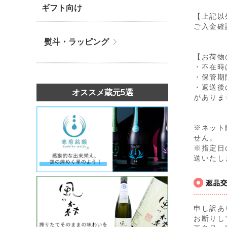
ギフト向け
【上記以
ご入金確
熨斗・ラッピング
【お荷物
・不在時
・保管期
・返送後
オススメ蔵元5選
がありま
※ネット
せん。
※指定日
送いたし
申し訳あ
お断りし