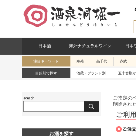
日本酒
海外ナチュラルワイン
日本
注目キーワード
寒菊
高千代
赤武
目的別で探す
酒蔵・ブランド別
五十音順
ご指定の
削除され
ご利
お酒を探す