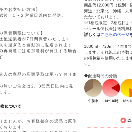
商品代12,000円（税別
外のお支払い方法】
海道・北東北・沖縄・九
認後、1〜２営業日以内に発送。
ただいております。
※1梱包限定、2梱包目よ
※クール便代金は送料無
の保管期限について】
詳しくは
こちらのページ
は配送業者が7日間保管いたします
限を過ぎると自動的に返送されます
1800ml・720ml 4
の再発送には追加送料が発生する場合
します。それ以上の本数
す
の梱包箱を使用いたしま
す。
購入の商品の店頭受取は承っておりま
◆配送時間の分類
の無いご注文は2、3営業日以内に発
ます。
りませんが、お客様都合の返品は原則
ております。