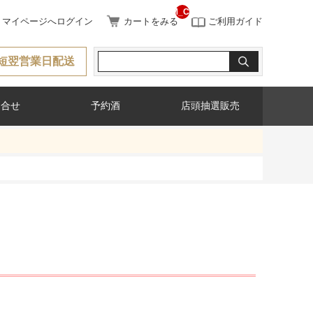
__ITM_CNT__
マイページへログイン
カートをみる
ご利用ガイド
短翌営業日配送
問合せ
予約酒
店頭抽選販売