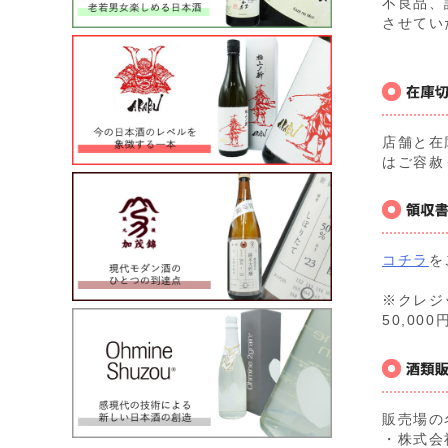
不良品、
させてい
店舗と在
はご容赦
コチラ
を
※クレジ
50,0
販売場の
・株式会