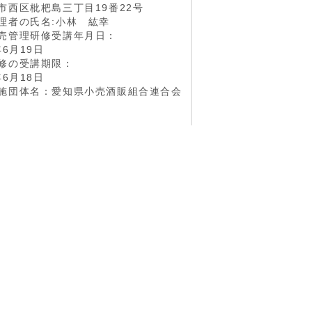
西区枇杷島三丁目19番22号
理者の氏名:小林 紘幸
売管理研修受講年月日：
6月19日
修の受講期限：
6月18日
施団体名：愛知県小売酒販組合連合会