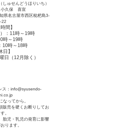
（しゅせんどうほりいち）
：小久保 喜宣
 愛知県名古屋市西区枇杷島3-
-22
業時間】
）：11時～19時
0時～19時
10時～18時
休日】
曜日（12月除く）
レス：
info@syusendo-
hi.co.jp
歳になってから。
類販売を硬くお断りしてお
ます。
、胎児・乳児の発育に影響
がおります。