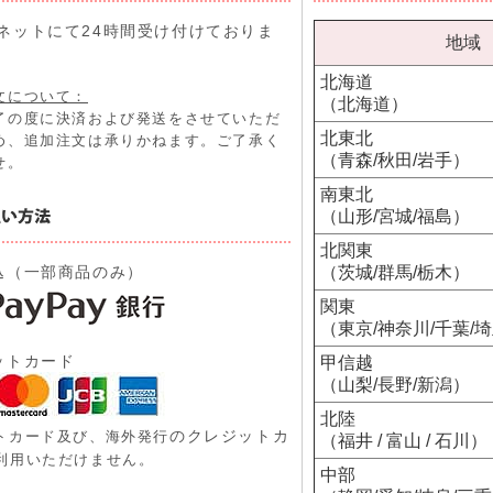
ネットにて24時間受け付けておりま
地域
北海道
文について：
（北海道）
了の度に決済および発送をさせていただ
北東北
め、追加注文は承りかねます。ご了承く
（青森/秋田/岩手）
せ。
南東北
（山形/宮城/福島）
北関東
込（一部商品のみ）
（茨城/群馬/栃木）
関東
（東京/神奈川/千葉/
ットカード
甲信越
（山梨/長野/新潟）
北陸
のクレジットカ
トカード及び、
海外発行
（福井 / 富山 / 石川）
利用いただけません。
中部