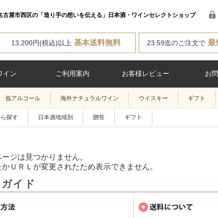
名古屋市西区の「造り手の想いを伝える」日本酒・ワインセレクトショップ
基本送料無料
最
13,200円(税込)以上
23:59迄のご注文で
ワイン
ご利用案内
お客様レビュー
お
低アルコール
海外ナチュラルワイン
ウイスキー
ギフト
から探す
日本酒地域別
贈答
ギフト
ページは見つかりません。
たかＵＲＬが変更されたため表示できません。
用ガイド