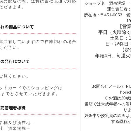
誤品配送の際、送料は当社負担で対応
ショップ名：酒泉洞堀一
ただきます。
運営責任者
所在地：〒451-0053
19
【営
平日（火曜除く
土曜日：1
庫共有していますので在庫切れの場合
日・祝祭日：
ください。
【定
年頭4日、毎週火
ご覧ください。
お問合せメールアド
ットカードでのショッピングは
horiic
00円までとさせていただきます。
◇お酒は20
当店では未成年者への酒
り
妊娠中や授乳期の飲酒は
する恐れ
名称及び所在地：
社 酒泉洞堀一