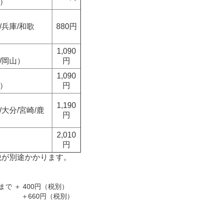
重）
/兵庫/和歌
880円
1,090
/岡山）
円
1,090
島）
円
1,190
/大分/宮崎/鹿
円
2,010
円
税が別途かかります。
2本まで ＋ 400円（税別）
本 ＋660円（税別）