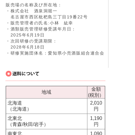
販売場の名称及び所在地：
・株式会社 酒泉洞堀一
名古屋市西区枇杷島三丁目19番22号
・販売管理者の氏名:小林 紘幸
・酒類販売管理研修受講年月日：
2025年6月19日
・次回研修の受講期限：
2028年6月18日
・研修実施団体名：愛知県小売酒販組合連合会
金額
地域
(税別）
北海道
2,010
（北海道）
円
北東北
1,190
（青森/秋田/岩手）
円
南東北
1,090