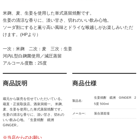
米麹、麦、生姜を使用した単式蒸留焼酎です。
生姜の清涼な香りに、淡い甘さ、切れのいい飲み心地。
ソーダ割にすると薫り高い風味とドライな喉越しがお楽しみいただ
けます。(HPより）
一次：米麹 二次：麦 三次：生姜
河内L型白麹菌使用／減圧蒸留
アルコール度数：25度
商品説明
商品仕様
生姜焼酎 鏡洲 GINGER 2
蔵元から販売を任せていただいている。
製品名:
蔵直・正規取扱店。酒泉洞堀一。 米麹、
5度 500ml
麦、生姜を使用した単式蒸留焼酎です。
メーカー:
落合酒造場
生姜の清涼な香りに、淡い甘さ、切れの
いい飲み心地。「生姜焼酎 鏡洲
GINGER」
※当店からのお願い