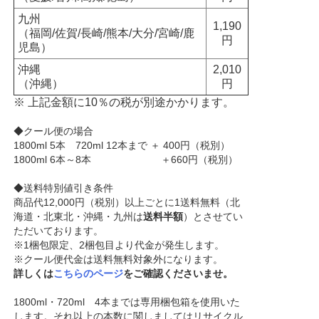
九州
1,190
（福岡/佐賀/長崎/熊本/大分/宮崎/鹿
円
児島）
沖縄
2,010
（沖縄）
円
※ 上記金額に10％の税が別途かかります。
◆クール便の場合
1800ml 5本 720ml 12本まで ＋ 400円（税別）
1800ml 6本～8本 ＋660円（税別）
◆送料特別値引き条件
商品代12,000円（税別）以上ごとに1送料無料（北
海道・北東北・沖縄・九州は
送料半額
）とさせてい
ただいております。
※1梱包限定、2梱包目より代金が発生します。
※クール便代金は送料無料対象外になります。
詳しくは
こちらのページ
をご確認くださいませ。
1800ml・720ml 4本までは専用梱包箱を使用いた
します。それ以上の本数に関しましてはリサイクル