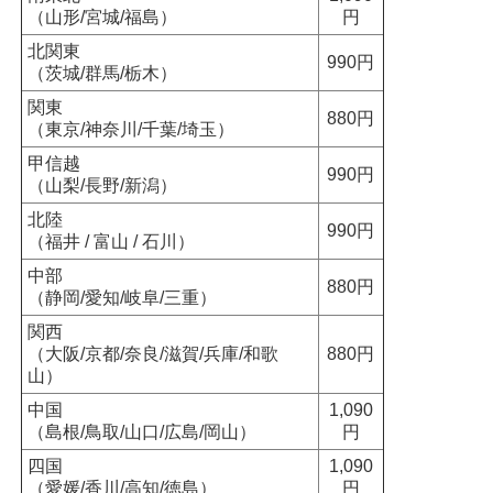
（山形/宮城/福島）
円
北関東
990円
（茨城/群馬/栃木）
関東
880円
（東京/神奈川/千葉/埼玉）
甲信越
990円
（山梨/長野/新潟）
北陸
990円
（福井 / 富山 / 石川）
中部
880円
（静岡/愛知/岐阜/三重）
関西
（大阪/京都/奈良/滋賀/兵庫/和歌
880円
山）
中国
1,090
（島根/鳥取/山口/広島/岡山）
円
四国
1,090
（愛媛/香川/高知/徳島）
円