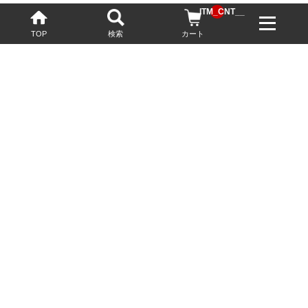
__ITM_CNT__
TOP
検索
カート
配送・送料について
お酒の鮮度を保つため、必要に応じてクール便で配送いたします。
基本送料無料
13,200円(税込)以上
※ネットでご購入されたお客様限定
最短翌営業日配送
23:59迄のご注文で