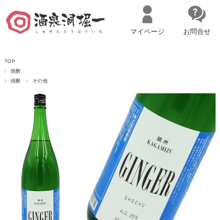
マイページ
お問合せ
__ITM_CNT__
名古屋市西区の「造り手の想いを伝える」日本酒・ワインセレクトショ
TOP
ップ
マイページへログイン
カートをみる
焼酎
焼酎
その他