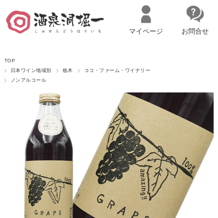
マイページ
お問合せ
__ITM_CNT__
名古屋市西区の「造り手の想いを伝える」日本酒・ワインセレクトショ
TOP
ップ
マイページへログイン
カートをみる
日本ワイン地域別
栃木
ココ・ファーム・ワイナリー
ノンアルコール