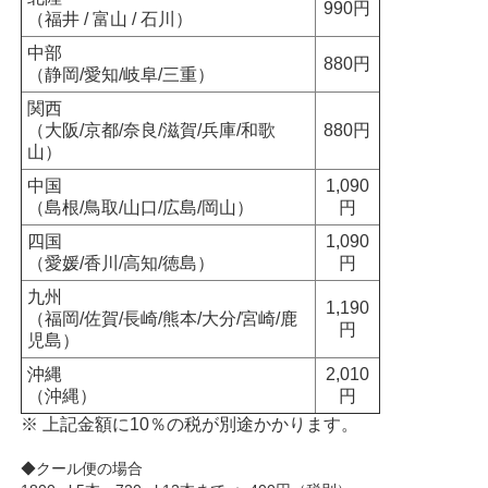
990円
（福井 / 富山 / 石川）
中部
880円
（静岡/愛知/岐阜/三重）
関西
（大阪/京都/奈良/滋賀/兵庫/和歌
880円
山）
中国
1,090
（島根/鳥取/山口/広島/岡山）
円
四国
1,090
（愛媛/香川/高知/徳島）
円
九州
1,190
（福岡/佐賀/長崎/熊本/大分/宮崎/鹿
円
児島）
沖縄
2,010
（沖縄）
円
※ 上記金額に10％の税が別途かかります。
◆クール便の場合