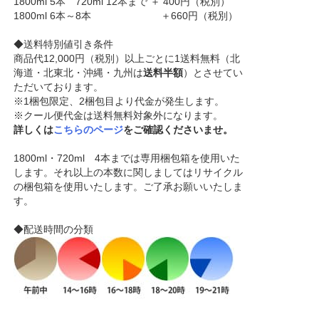
1800ml 5本 720ml 12本まで ＋ 400円（税別）
1800ml 6本～8本 ＋660円（税別）
◆送料特別値引き条件
商品代12,000円（税別）以上ごとに1送料無料（北
海道・北東北・沖縄・九州は
送料半額
）とさせてい
ただいております。
※1梱包限定、2梱包目より代金が発生します。
※クール便代金は送料無料対象外になります。
詳しくは
こちらのページ
をご確認くださいませ。
1800ml・720ml 4本までは専用梱包箱を使用いた
します。それ以上の本数に関しましてはリサイクル
の梱包箱を使用いたします。ご了承お願いいたしま
す。
◆配送時間の分類