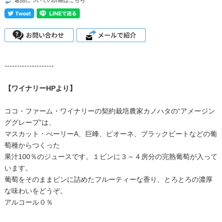
--------------------
【ワイナリーHPより】
ココ・ファーム・ワイナリーの契約栽培農家カノハタの“アメージン
ググレープ”は、
マスカット・べーリーA、巨峰、ピオーネ、ブラックビートなどの葡
萄種からつくった
果汁100％のジュースです。１ビンに３～４房分の完熟葡萄が入って
います。
葡萄をそのままビンに詰めたフルーティーな香り、とろとろの濃厚
な味わいをどうぞ。
アルコール０％