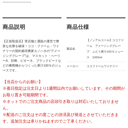
--------------------
商品説明
商品仕様
【ノンアルコール】ココファ
【正規取扱店】実店舗と通販の運営で豊
富な在庫を確保！ココ・ファーム・ワイ
ーム アメージンググレー
製品名:
ナリーの契約栽培農家カノハタの“アメー
プ ぶどう果汁100％ジュー
ジンググレープ”は、マスカット・べーリ
ス 1000ml
ーA、巨峰、ピオーネ、ブラックビートな
どの葡萄種からつくった果汁100％のジュ
メーカー:
ココファームワイナリー
ースです。
【当店からのお願い】
※着日指定は注文日より1週間以内でお願いしています。その期間が
お取り置き可能期間です。
※ネットでのご注文商品の店頭引き取りは対応いたしておりませ
ん。
※配送のご注文はその度ごとの決済及び発送とさせていただきま
す。追加注文は承りかねますのでご了承ください。