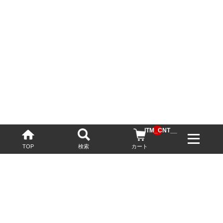
__ITM_CNT__
TOP
検索
カート
配送・送料について
お酒の鮮度を保つため、必要に応じてクール便で配送いたします。