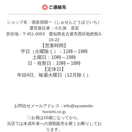
ショップ名：酒泉洞堀一（しゅせんどうほりいち）
運営責任者：小久保 喜宣
所在地：〒451-0053 愛知県名古屋市西区枇杷島3-
19-22
【営業時間】
平日（火曜除く）：11時～19時
土曜日：10時～19時
日・祝祭日：10時～18時
【定休日】
年頭4日、毎週火曜日（12月除く）
お問合せメールアドレス：
info@syusendo-
horiichi.co.jp
◇お酒は20歳になってから。
当店では未成年者への酒類販売を硬くお断りしてお
ります。