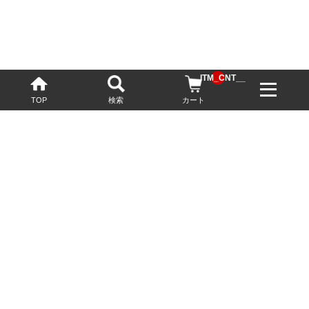
__ITM_CNT__
TOP
検索
カート
配送・送料について
お酒の鮮度を保つため、必要に応じてクール便で配送いたします。
基本送料無料
13,200円(税込)以上
※ネットでご購入されたお客様限定