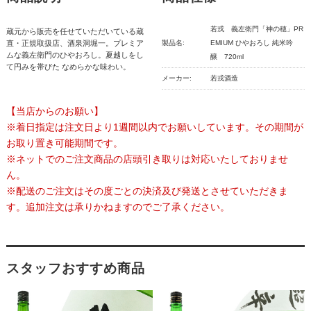
若戎 義左衛門「神の穂」PR
蔵元から販売を任せていただいている蔵
直・正規取扱店、酒泉洞堀一。プレミア
製品名:
EMIUM ひやおろし 純米吟
ムな義左衛門のひやおろし。夏越しをし
醸 720ml
て円みを帯びた なめらかな味わい。
メーカー:
若戎酒造
【当店からのお願い】
※着日指定は注文日より1週間以内でお願いしています。その期間が
お取り置き可能期間です。
※ネットでのご注文商品の店頭引き取りは対応いたしておりませ
ん。
※配送のご注文はその度ごとの決済及び発送とさせていただきま
す。追加注文は承りかねますのでご了承ください。
スタッフおすすめ商品