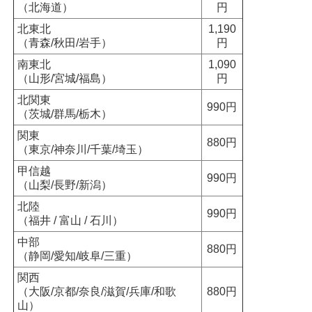
（北海道）
円
北東北
1,190
（青森/秋田/岩手）
円
南東北
1,090
（山形/宮城/福島）
円
北関東
990円
（茨城/群馬/栃木）
関東
880円
（東京/神奈川/千葉/埼玉）
甲信越
990円
（山梨/長野/新潟）
北陸
990円
（福井 / 富山 / 石川）
中部
880円
（静岡/愛知/岐阜/三重）
関西
（大阪/京都/奈良/滋賀/兵庫/和歌
880円
山）