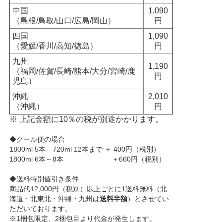
中国
1,090
（島根/鳥取/山口/広島/岡山）
円
四国
1,090
（愛媛/香川/高知/徳島）
円
九州
1,190
（福岡/佐賀/長崎/熊本/大分/宮崎/鹿
円
児島）
沖縄
2,010
（沖縄）
円
※ 上記金額に10％の税が別途かかります。
◆クール便の場合
1800ml 5本 720ml 12本まで ＋ 400円（税別）
1800ml 6本～8本 ＋660円（税別）
◆送料特別値引き条件
商品代12,000円（税別）以上ごとに1送料無料（北
海道・北東北・沖縄・九州は
送料半額
）とさせてい
ただいております。
※1梱包限定、2梱包目より代金が発生します。