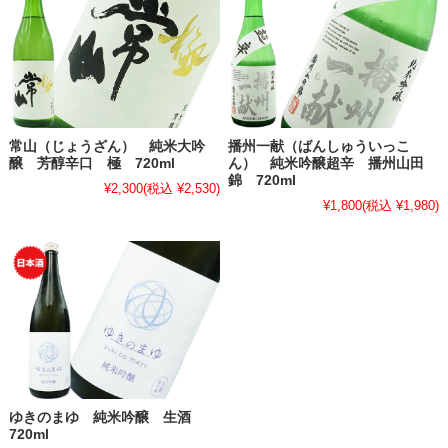
常山（じょうざん） 純米大吟
播州一献（ばんしゅういっこ
醸 芳醇辛口 極 720ml
ん） 純米吟醸超辛 播州山田
錦 720ml
¥2,300
(税込 ¥2,530)
¥1,800
(税込 ¥1,980)
ゆきのまゆ 純米吟醸 生酒
720ml