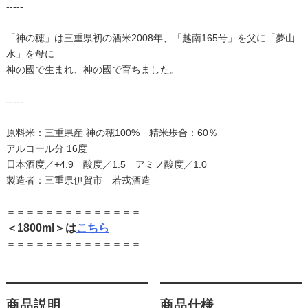
-----
「神の穂」は三重県初の酒米
2008年、「越南165号」を父に「夢山
水」を母に
神の國で生まれ、神の國で育ちました。
-----
原料米：三重県産 神の穂100% 精米歩合：60％
アルコール分 16度
日本酒度／+4.9 酸度／1.5 アミノ酸度／1.0
製造者：三重県伊賀市 若戎酒造
＝＝＝＝＝＝＝＝＝＝＝＝＝＝
＜1800ml＞は
こちら
＝＝＝＝＝＝＝＝＝＝＝＝＝＝
商品説明
商品仕様