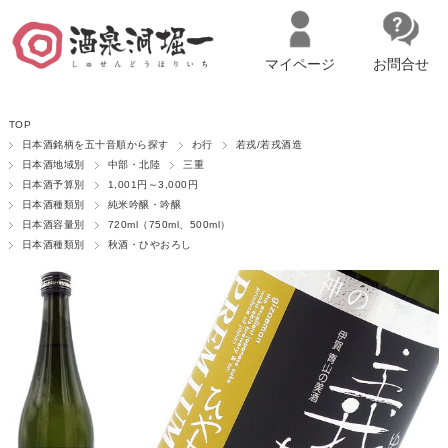
マイページ
お問合せ
__ITM_CNT__
名古屋市西区の「造り手の想いを伝える」日本酒・ワインセレクトショ
TOP
ップ
マイページへログイン
カートをみる
日本酒銘柄を五十音順から探す
わ行
若戎/若戎酒造
日本酒地域別
中部・北陸
三重
日本酒予算別
1,001円～3,000円
日本酒種類別
純米吟醸・吟醸
日本酒容量別
720ml（750ml、500ml）
日本酒種類別
秋酒・ひやおろし