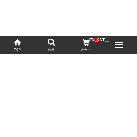
__ITM_CNT__
TOP
検索
カート
配送・送料について
お酒の鮮度を保つため、必要に応じてクール便で配送いたします。
基本送料無料
13,200円(税込)以上
※ネットでご購入されたお客様限定