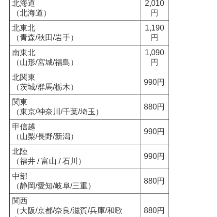
北海道
2,010
（北海道）
円
北東北
1,190
（青森/秋田/岩手）
円
南東北
1,090
（山形/宮城/福島）
円
北関東
990円
（茨城/群馬/栃木）
関東
880円
（東京/神奈川/千葉/埼玉）
甲信越
990円
（山梨/長野/新潟）
北陸
990円
（福井 / 富山 / 石川）
中部
880円
（静岡/愛知/岐阜/三重）
関西
（大阪/京都/奈良/滋賀/兵庫/和歌
880円