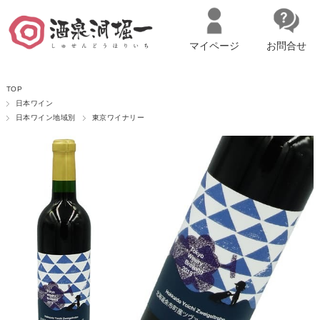
マイページ
お問合せ
__ITM_CNT__
名古屋市西区の「造り手の想いを伝える」日本酒・ワインセレクトショ
TOP
ップ
マイページへログイン
カートをみる
日本ワイン
日本ワイン地域別
東京ワイナリー