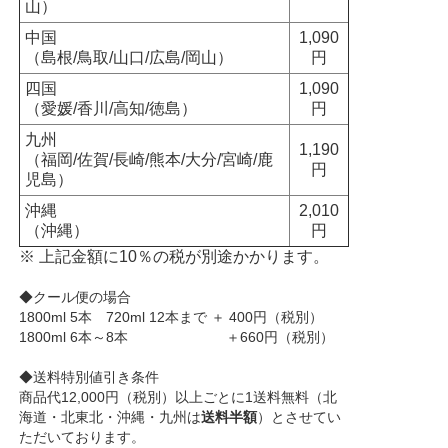
山）
中国
1,090
（島根/鳥取/山口/広島/岡山）
円
四国
1,090
（愛媛/香川/高知/徳島）
円
九州
1,190
（福岡/佐賀/長崎/熊本/大分/宮崎/鹿
円
児島）
沖縄
2,010
（沖縄）
円
※ 上記金額に10％の税が別途かかります。
◆クール便の場合
1800ml 5本 720ml 12本まで ＋ 400円（税別）
1800ml 6本～8本 ＋660円（税別）
◆送料特別値引き条件
商品代12,000円（税別）以上ごとに1送料無料（北
海道・北東北・沖縄・九州は
送料半額
）とさせてい
ただいております。