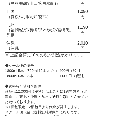
（島根/鳥取/山口/広島/岡山）
円
四国
1,090
（愛媛/香川/高知/徳島）
円
九州
1,190
（福岡/佐賀/長崎/熊本/大分/宮崎/鹿
円
児島）
沖縄
2,010
（沖縄）
円
※ 上記金額に10％の税が別途かかります。
◆クール便の場合
1800ml 5本 720ml 12本まで ＋ 400円（税別）
1800ml 6本～8本 ＋660円（税別）
◆送料特別値引き条件
商品代12,000円（税別）以上ごとに1送料無料（北
海道・北東北・沖縄・九州は
送料半額
）とさせてい
ただいております。
※1梱包限定、2梱包目より代金が発生します。
※クール便代金は送料無料対象外になります。