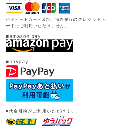
※
のクレジットカ
デビットカード及び、
海外発行
ード
はご利用いただけません。
■amazon pay
■paypay
■代金引換がご利用いただけます。