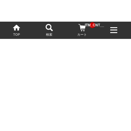
__ITM_CNT__
TOP
検索
カート
配送・送料について
お酒の鮮度を保つため、必要に応じてクール便で配送いたします。
基本送料無料
13,200円(税込)以上
※ネットでご購入されたお客様限定