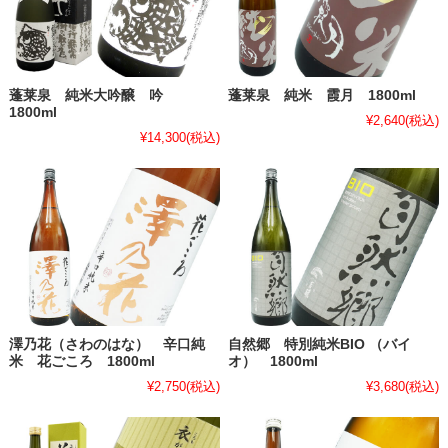
蓬莱泉 純米大吟醸 吟
蓬莱泉 純米 霞月 1800ml
1800ml
¥2,640
(税込)
¥14,300
(税込)
澤乃花（さわのはな） 辛口純
自然郷 特別純米BIO （バイ
米 花ごころ 1800ml
オ） 1800ml
¥2,750
(税込)
¥3,680
(税込)