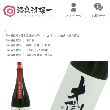
マイページ
お問合せ
__ITM_CNT__
名古屋市西区の「造り手の想いを伝える」日本酒・ワインセレクトショ
TOP
ップ
マイページへログイン
カートをみる
日本酒銘柄を五十音順から探す
た行
大信州/大信州酒造
日本酒種類別
辛口酒
日本酒地域別
関東・信越
長野
日本酒予算別
1,001円～3,000円
日本酒種類別
通年／定番酒：720ml