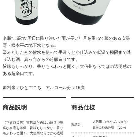
名勝”上高地”周辺に降り注いだ雨が長い年月を重ねて蔵のある安曇
野・松本平の地下水となる。
汲みだしたその軟水を使って手造りと小仕込みで低温で極限まで造
り込む酒、真っ向からの吟醸造りです。
旨味もしっかり、香りもふわっと開く、大信州ならではの透明感の
ある超辛口です。
原料米：ひとごこち アルコール分：16度
商品説明
商品仕様
大信州（だいしんしゅう）
【正規取扱店】実店舗と通販の運営で豊
製品名:
富な在庫を確保！旨味もしっかり、香り
超辛口純米吟醸 720ml
もふわっと開く、大信州ならではの透明