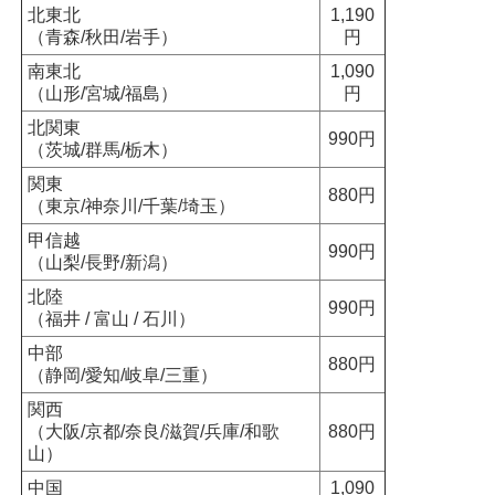
北東北
1,190
（青森/秋田/岩手）
円
南東北
1,090
（山形/宮城/福島）
円
北関東
990円
（茨城/群馬/栃木）
関東
880円
（東京/神奈川/千葉/埼玉）
甲信越
990円
（山梨/長野/新潟）
北陸
990円
（福井 / 富山 / 石川）
中部
880円
（静岡/愛知/岐阜/三重）
関西
（大阪/京都/奈良/滋賀/兵庫/和歌
880円
山）
中国
1,090