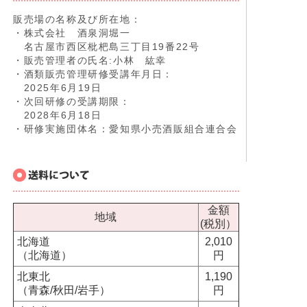
販売場の名称及び所在地：
・株式会社 酒泉洞堀一
名古屋市西区枇杷島三丁目19番22号
・販売管理者の氏名:小林 紘幸
・酒類販売管理研修受講年月日：
2025年6月19日
・次回研修の受講期限：
2028年6月18日
・研修実施団体名：愛知県小売酒販組合連合会
金額
地域
(税別）
北海道
2,010
（北海道）
円
北東北
1,190
（青森/秋田/岩手）
円