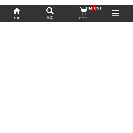
__ITM_CNT__
TOP
検索
カート
配送・送料について
お酒の鮮度を保つため、必要に応じてクール便で配送いたします。
基本送料無料
13,200円(税込)以上
※ネットでご購入されたお客様限定
最短翌営業日配送
23:59迄のご注文で