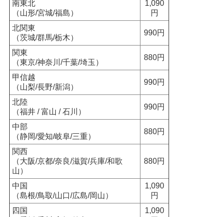
南東北
1,090
（山形/宮城/福島）
円
北関東
990円
（茨城/群馬/栃木）
関東
880円
（東京/神奈川/千葉/埼玉）
甲信越
990円
（山梨/長野/新潟）
北陸
990円
（福井 / 富山 / 石川）
中部
880円
（静岡/愛知/岐阜/三重）
関西
（大阪/京都/奈良/滋賀/兵庫/和歌
880円
山）
中国
1,090
（島根/鳥取/山口/広島/岡山）
円
四国
1,090