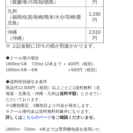
（愛媛/香川/高知/徳島）
円
九州
1,190
（福岡/佐賀/長崎/熊本/大分/宮崎/鹿
円
児島）
沖縄
2,010
（沖縄）
円
※ 上記金額に10％の税が別途かかります。
◆クール便の場合
1800ml 5本 720ml 12本まで ＋ 400円（税別）
1800ml 6本～8本 ＋660円（税別）
◆送料特別値引き条件
商品代12,000円（税別）以上ごとに1送料無料（北
海道・北東北・沖縄・九州は
送料半額
）とさせてい
ただいております。
※1梱包限定、2梱包目より代金が発生します。
※クール便代金は送料無料対象外になります。
詳しくは
こちらのページ
をご確認くださいませ。
1800ml・720ml 4本までは専用梱包箱を使用いた