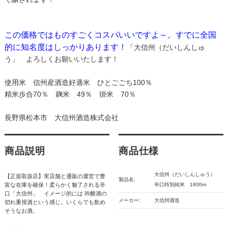
この価格ではものすごくコスパいいですよ～。すでに全国
的に知名度はしっかりあります！
「大信州（だいしんしゅ
う」 よろしくお願いいたします！
使用米 信州産酒造好適米 ひとごごち100％
精米歩合70％ 麹米 49％ 掛米 70％
長野県松本市 大信州酒造株式会社
商品説明
商品仕様
大信州（だいしんしゅう）
【正規取扱店】実店舗と通販の運営で豊
製品名:
富な在庫を確保！柔らかく魅了される辛
辛口特別純米 1800m
口「大信州」 イメージ的には 吟醸酒の
メーカー:
大信州酒造
切れ重視酒という感じ。いくらでも飲め
そうなお酒。