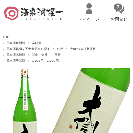
マイページ
お問合せ
__ITM_CNT__
名古屋市西区の「造り手の想いを伝える」日本酒・ワインセレクトショ
TOP
ップ
マイページへログイン
カートをみる
日本酒種類別
辛口酒
日本酒銘柄を五十音順から探す
た行
大信州/大信州酒造
日本酒地域別
関東・信越
長野
日本酒予算別
1,001円～3,000円