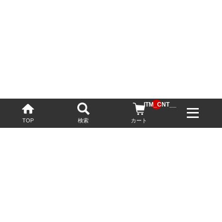
__ITM_CNT__
TOP
検索
カート
配送・送料について
お酒の鮮度を保つため、必要に応じてクール便で配送いたします。
基本送料無料
13,200円(税込)以上