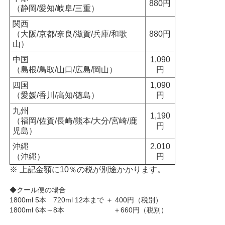
880円
（静岡/愛知/岐阜/三重）
関西
（大阪/京都/奈良/滋賀/兵庫/和歌
880円
山）
中国
1,090
（島根/鳥取/山口/広島/岡山）
円
四国
1,090
（愛媛/香川/高知/徳島）
円
九州
1,190
（福岡/佐賀/長崎/熊本/大分/宮崎/鹿
円
児島）
沖縄
2,010
（沖縄）
円
※ 上記金額に10％の税が別途かかります。
◆クール便の場合
1800ml 5本 720ml 12本まで ＋ 400円（税別）
1800ml 6本～8本 ＋660円（税別）