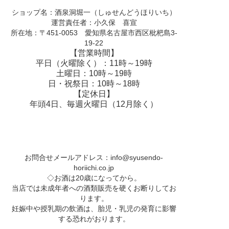
ショップ名：酒泉洞堀一（しゅせんどうほりいち）
運営責任者：小久保 喜宣
所在地：〒451-0053 愛知県名古屋市西区枇杷島3-
19-22
【営業時間】
平日（火曜除く）：11時～19時
土曜日：10時～19時
日・祝祭日：10時～18時
【定休日】
年頭4日、毎週火曜日（12月除く）
お問合せメールアドレス：
info@syusendo-
horiichi.co.jp
◇お酒は20歳になってから。
当店では未成年者への酒類販売を硬くお断りしてお
ります。
妊娠中や授乳期の飲酒は、胎児・乳児の発育に影響
する恐れがおります。