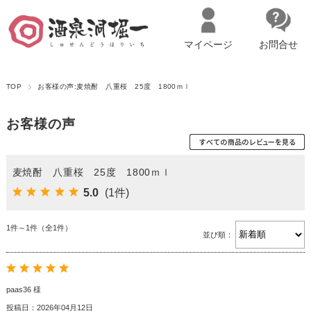
マイページ
お問合せ
__ITM_CNT__
名古屋市西区の「造り手の想いを伝える」日本酒・ワインセレクトショ
TOP
お客様の声:麦焼酎 八重桜 25度 1800ｍｌ
ップ
マイページへログイン
カートをみる
お客様の声
麦焼酎 八重桜 25度 1800ｍｌ
5.0
(1件)
1件～1件（全1件）
並び順：
paas36 様
投稿日：2026年04月12日