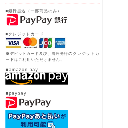
■銀行振込（一部商品のみ）
■クレジットカード
※
のクレジットカ
デビットカード及び、
海外発行
ード
はご利用いただけません。
■amazon pay
■paypay